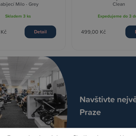
abíjecí Milo - Grey
Clean
Skladem
3 ks
Expedujeme do 3 d
 Kč
499,00 Kč
Detail
Navštivte nejv
Praze