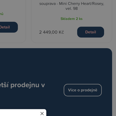
souprava - Mini Cherry Heart/Rosey,
vel. 98
nů
Skladem
2 ks
Detail
2 449,00 Kč
Detail
ětší prodejnu v
Více o prodejně
×