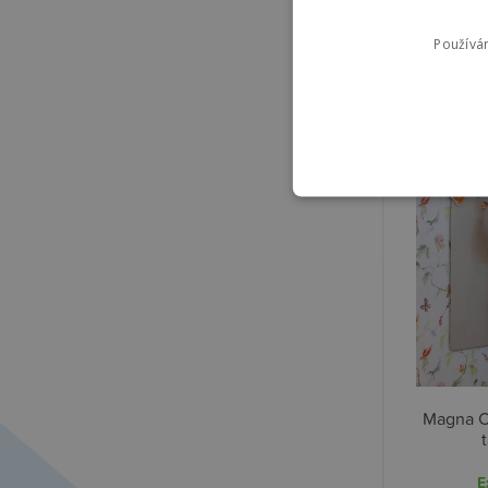
Používá
Magna C
E