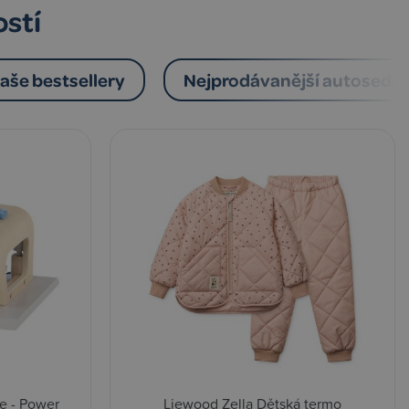
ostí
aše bestsellery
Nejprodávanější autoseda
e - Power
Liewood Zella Dětská termo