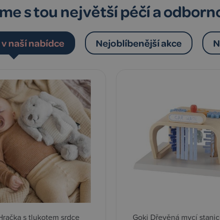
me s tou největší péčí a odborn
v naší nabídce
Nejoblíbenější akce
N
Hračka s tlukotem srdce
Goki Dřevěná mycí stanic