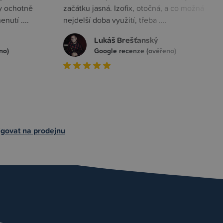
y ochotně
začátku jasná. Izofix, otočná, a co možná
nutí ....
nejdelší doba využití, třeba ....
Lukáš Brešťanský
no)
Google recenze (ověřeno)
govat na prodejnu