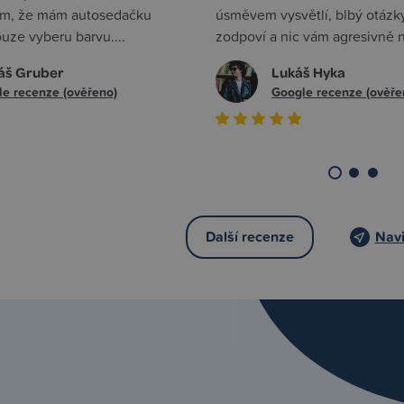
 tím, že mám autosedačku
úsměvem vysvětlí, blbý otázk
uze vyberu barvu....
zodpoví a nic vám agresivně ne
áš Gruber
Lukáš Hyka
e recenze (ověřeno)
Google recenze (ověře
Další recenze
Navi