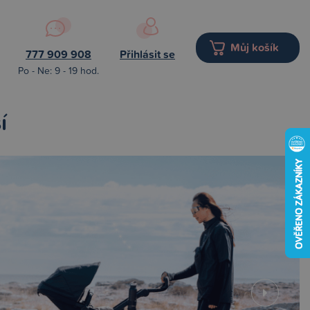
Můj košík
777 909 908
Přihlásit se
Po - Ne: 9 - 19 hod.
í