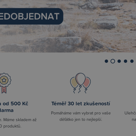
a od 500 Kč
Téměř 30 let zkušeností
darma
Pomáháme vám vybrat pro vaše
Ulehč
děťátko jen to nejlepší.
na
e. Máme skladem až
0 produktů.