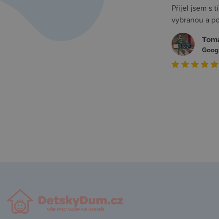
narozeninovou oslavu i s dárkem :-D Moc
Přijel jsem s
moc doporučuji :-)
vybranou a po
Lucie
Tom
Heureka recenze (ověřeno)
Googl