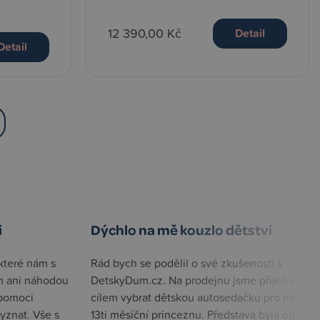
12 390,00 Kč
Detail
Detail
i
Dýchlo na mě kouzlo dětství
které nám s
Rád bych se podělil o své zkušenosti s
m ani náhodou
DetskyDum.cz. Na prodejnu jsme přijeli s
 pomoci
cílem vybrat dětskou autosedačku pro naší
yznat. Vše s
13ti měsíční princeznu. Představa byla od