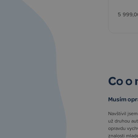
5 999,0
Co o 
Na zboží jsem pospíchala
Musím opra
Moc doporučuji obchod. Na zboží jsem dost
Navštívil jse
pospíchala a poprosila obchod, jestli by
už druhou au
mohli doručit, co nejdříve. Ještě v ten den
opravdu vychv
mi zboží odeslali a já tak stihla
znalosti mlad