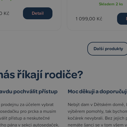
Skladem
2 ks
0 Kč
Detail
1 099,00 Kč
Další produkty
nás říkají rodiče?
vdu pochválit přístup
Moc děkuji a doporučuj
m prodejnu za účelem vybrat
Nebýt dam v Dětském domě, 
tosedačku pro prcka a musím
výběrem pomohly, tak bycho
álit přístup a neskutečné
kočárek nevybrali. Bez jejich
ého pána v sekci autosedaček.
nemáte šanci se v tom všem v