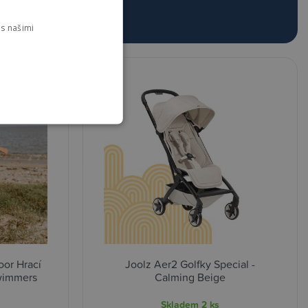
s našimi
or Hrací
Joolz Aer2 Golfky Special -
Swimmers
Calming Beige
Skladem
2 ks