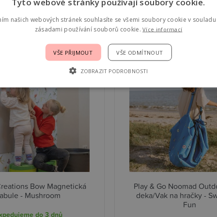
Tyto webové stránky používají soubory cookie.
ním našich webových stránek souhlasíte se všemi soubory cookie v souladu 
zásadami používání souborů cookie.
Více informací
VŠE PŘIJMOUT
VŠE ODMÍTNOUT
ZOBRAZIT PODROBNOSTI
reations Bow Magnetická
Play & Go Noomad Outdo
tabule - Mushroom
deka/Vak na hračky - 
Fun
xpedujeme do 3 dnů