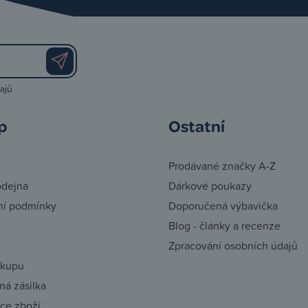
ajů
p
Ostatní
y
Prodávané značky A-Z
odejna
Dárkové poukazy
í podmínky
Doporučená výbavička
Blog - články a recenze
Zpracování osobních údajů
ákupu
á zásilka
ce zboží