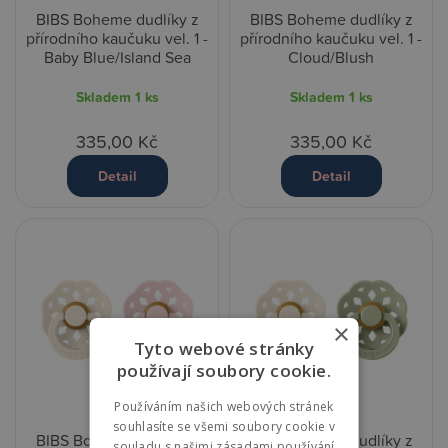
BIBS Boheme dudlíky z
BIBS Boheme dudlíky z
přírodního kaučuku vel. 1 -
přírodního kaučuku vel. 1 -
Baby Blue/Island Sea
Cloud/Blush
Skladem
1 ks
Skladem
1 ks
335,00 Kč
335,00 Kč
Detail
Detail
×
Tyto webové stránky
používají soubory cookie.
Používáním našich webových stránek
souhlasíte se všemi soubory cookie v
BIBS Boheme dudlíky z
BIBS Boheme dudlíky z
souladu s našimi zásadami používání