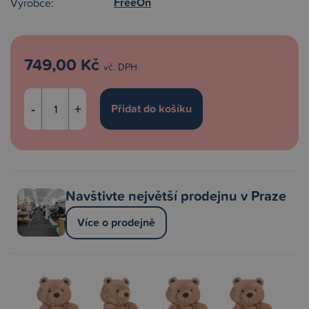
FreeOn
Výrobce:
749,00 Kč
vč. DPH
-
+
Navštivte největší prodejnu v Praze
Více o prodejně