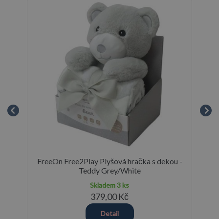
ek,
FreeOn Free2Play Plyšová hračka s dekou -
Teddy Grey/White
Skladem
3 ks
379,00 Kč
Detail