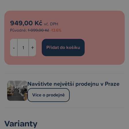
949,00 Kč
vč. DPH
Původně:
1 099,00 Kč
-13.6%
-
+
Navštivte největší prodejnu v Praze
Více o prodejně
Varianty