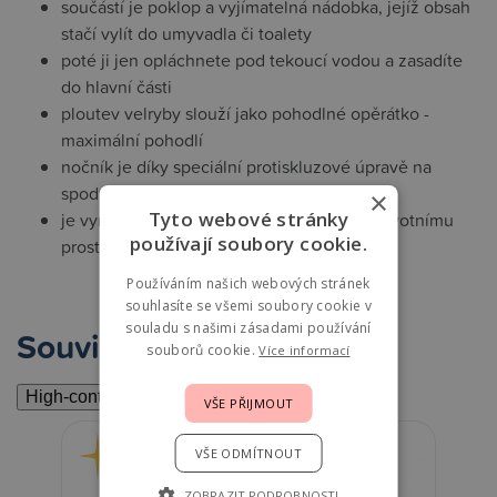
součástí je poklop a vyjímatelná nádobka, jejíž obsah
stačí vylít do umyvadla či toalety
poté ji jen opláchnete pod tekoucí vodou a zasadíte
do hlavní části
ploutev velryby slouží jako pohodlné opěrátko -
maximální pohodlí
nočník je díky speciální protiskluzové úpravě na
spodní straně stabilní
×
Tyto webové stránky
je vyroben z materiálu šetrného k dítěti i životnímu
používají soubory cookie.
prostředí
Používáním našich webových stránek
souhlasíte se všemi soubory cookie v
souladu s našimi zásadami používání
Související
souborů cookie.
Více informací
High-contrast mode
VŠE PŘIJMOUT
VŠE ODMÍTNOUT
ZOBRAZIT PODROBNOSTI