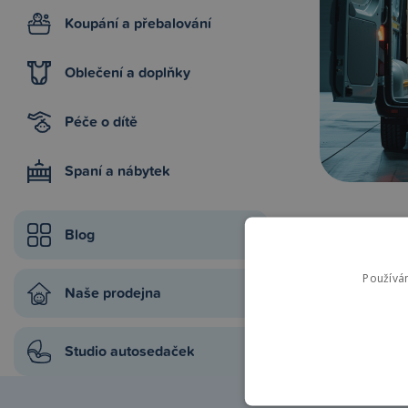
Koupání a přebalování
Oblečení a doplňky
Péče o dítě
Spaní a nábytek
Blog
Používá
Naše prodejna
Studio autosedaček