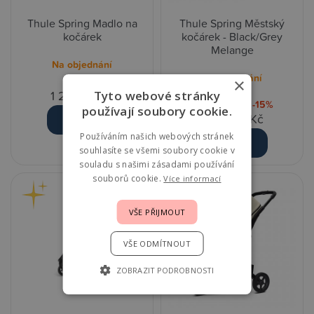
Thule Spring Madlo na
Thule Spring Městský
kočárek
kočárek - Black/Grey
Melange
Na objednání
Na objednání
×
1 270,00 Kč
Tyto webové stránky
12 200,00 Kč
-15%
používají soubory cookie.
10 349,00 Kč
Detail
Používáním našich webových stránek
Detail
souhlasíte se všemi soubory cookie v
souladu s našimi zásadami používání
souborů cookie.
Více informací
VŠE PŘIJMOUT
VŠE ODMÍTNOUT
ZOBRAZIT PODROBNOSTI