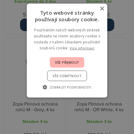
Expedujeme do 3 dnů
Skladem
5 ks
×
Tyto webové stránky
539,00 Kč
119,00 Kč
používají soubory cookie.
Detail
Detail
Používáním našich webových stránek
souhlasíte se všemi soubory cookie v
souladu s našimi zásadami používání
souborů cookie.
Více informací
VŠE PŘIJMOUT
VŠE ODMÍTNOUT
ZOBRAZIT PODROBNOSTI
Zopa Pěnová ochrana
Zopa Pěnová ochrana
rohů M - Grey, 4 ks
rohů M - Off White, 4 ks
Skladem
4 ks
Skladem
3 ks