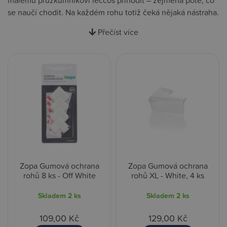
malému průzkumníkovi leccos přihodit – zejména poté, co
se naučí chodit. Na každém rohu totiž čeká nějaká nástraha.
Přečíst více
Zopa Gumová ochrana
Zopa Gumová ochrana
rohů 8 ks - Off White
rohů XL - White, 4 ks
Skladem
2 ks
Skladem
2 ks
109,00 Kč
129,00 Kč