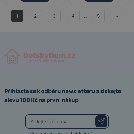
1
2
3
4
…
5
»
Přihlaste se k odběru newsletteru a získejte
slevu 100 Kč na první nákup
Zásady zpracování osobních údajů