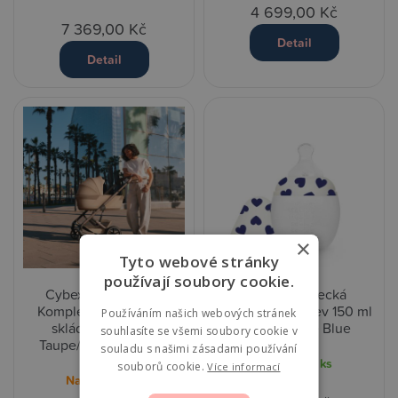
4 699,00 Kč
7 369,00 Kč
Detail
Detail
×
Tyto webové stránky
používají soubory cookie.
Cybex Balios S Lux
Élhée Kojenecká
Kompletní kočárek se
antikoliková láhev 150 ml
Používáním našich webových stránek
skládací korbou -
- Full of Love Blue
souhlasíte se všemi soubory cookie v
Taupe/Almond Beige
souladu s našimi zásadami používání
Skladem
2 ks
souborů cookie.
Více informací
Na objednání