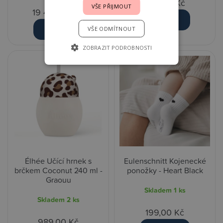
899,00 Kč
VŠE PŘIJMOUT
19 490,00 Kč
Detail
Detail
VŠE ODMÍTNOUT
ZOBRAZIT PODROBNOSTI
Élhée Učící hrnek s
Eulenschnitt Kojenecké
brčkem Coconut 240 ml -
ponožky - Heart Black
Graouu
Skladem
1 ks
Skladem
2 ks
199,00 Kč
989,00 Kč