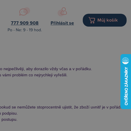
Můj košík
777 909 908
Přihlásit se
Po - Ne: 9 - 19 hod.
nejpečlivěji, aby dorazilo vždy včas a v pořádku.
vámi problém co nejrychleji vyřešili.
okud se nemůžete stoprocentně ujistit, že zboží uvnitř je v pořádku.
u podpisu.
 postupu.