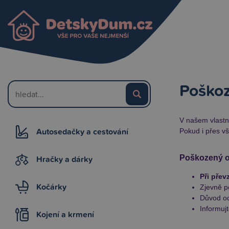
Poškoz
V našem vlastní
Autosedačky a cestování
Pokud i přes vš
Hračky a dárky
Poškozený o
Při přev
Kočárky
Zjevně p
Důvod od
Informuj
Kojení a krmení