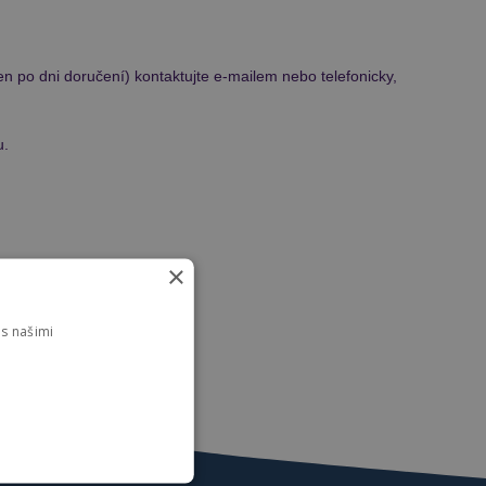
n po dni doručení) kontaktujte e-mailem nebo telefonicky,
u.
×
s našimi