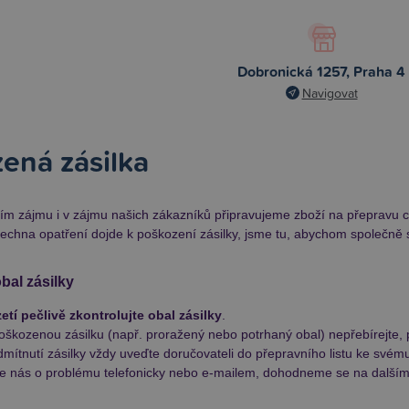
Dobronická 1257, Praha 4
Navigovat
ená zásilka
m zájmu i v zájmu našich zákazníků připravujeme zboží na přepravu co 
echna opatření dojde k poškození zásilky, jsme tu, abychom společně s 
bal zásilky
zetí pečlivě zkontrolujte obal zásilky
.
oškozenou zásilku (např. proražený nebo potrhaný obal) nepřebírejte, p
mítnutí zásilky vždy uveďte doručovateli do přepravního listu ke svém
te nás o problému telefonicky nebo e-mailem, dohodneme se na dalším