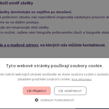
oží uvnitř zásilky
silky zkontrolujte co nejdříve po doručení.
ě poškození obsahu nás neprodleně (nejpozději následující pracovní de
e se na dalším postupu.
jte ani neupravujte obal zásilky.
 to možné, zašlete nám fotografie poškozeného zboží a fotografie obal
sla a e-mailové adresy
, na kterých nás můžete kontaktovat.
Tyto webové stránky používají soubory cookie.
ním našich webových stránek souhlasíte se všemi soubory cookie v souladu 
zásadami používání souborů cookie.
Více informací
VŠE PŘIJMOUT
VŠE ODMÍTNOUT
ZOBRAZIT PODROBNOSTI