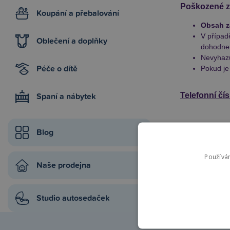
Poškozené zb
Koupání a přebalování
Obsah zá
V případ
Oblečení a doplňky
dohodnem
Nevyhazu
Péče o dítě
Pokud je
Spaní a nábytek
Telefonní čí
Blog
Používá
Naše prodejna
Studio autosedaček