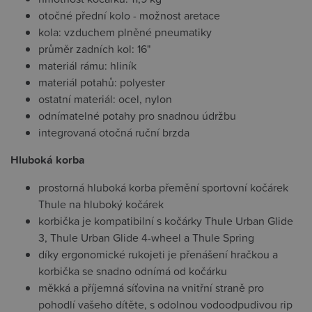
otočné přední kolo - možnost aretace
kola: vzduchem plněné pneumatiky
průměr zadních kol: 16"
materiál rámu: hliník
materiál potahů: polyester
ostatní materiál: ocel, nylon
odnímatelné potahy pro snadnou údržbu
integrovaná otočná ruční brzda
Hluboká korba
prostorná hluboká korba přemění sportovní kočárek
Thule na hluboký kočárek
korbička je kompatibilní s kočárky Thule Urban Glide
3, Thule Urban Glide 4-wheel a Thule Spring
díky ergonomické rukojeti je přenášení hračkou a
korbička se snadno odnímá od kočárku
měkká a příjemná síťovina na vnitřní straně pro
pohodlí vašeho dítěte, s odolnou vodoodpudivou rip