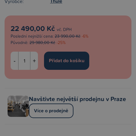
Thule
Výrobce:
22 490,00 Kč
vč. DPH
Poslední nejnižší cena:
23 990,00 Kč
-6%
Původně:
29 980,00 Kč
-25%
-
+
Navštivte největší prodejnu v Praze
Více o prodejně