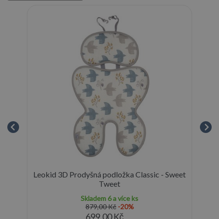
ack
Leokid 3D Prodyšná podložka Classic - Sweet
Tweet
Skladem
6 a více ks
879,00 Kč
-20%
699,00 Kč