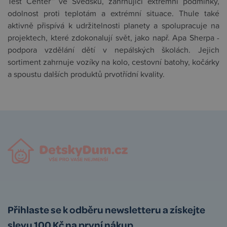
Test Center™ ve Švédsku, zahrnující extrémní podmínky,
odolnost proti teplotám a extrémní situace. Thule také
aktivně přispívá k udržitelnosti planety a spolupracuje na
projektech, které zdokonalují svět, jako např. Apa Sherpa -
podpora vzdělání dětí v nepálských školách. Jejich
sortiment zahrnuje vozíky na kolo, cestovní batohy, kočárky
a spoustu dalších produktů prvotřídní kvality.
Přihlaste se k odběru newsletteru a získejte
slevu 100 Kč na první nákup