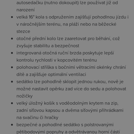
autosedačku (nutno dokoupit) lze používat již od
narození
velká 16" kola s odpružením zajišťují pohodlnou jízdu i
v náročnějším terénu, na pláži nebo na běžecké
stezce
otočné přední kolo lze zaaretovat pro běhání, což
zvyšuje stabilitu a bezpečnost
integrovaná otočná ruční brzda poskytuje lepší
kontrolu rychlosti v kopcovitém terénu
polohovací stříška s bočními větracími okénky chrání
dítě a zajišťuje optimální ventilaci
sedátko lze pohodlně sklopit jednou rukou, nově je
možné nastavit opěrku zad více do sedu a polohovat
nožičky
velký úložný košík s voděodolným krytem na zip,
zadní síťovou kapsou a dvěma síťovými přihrádkami
na svačinu či hračky
bezpečné a pohodlné sedátko s polstrovanými
pětibodovými popruhy a odvětrávanou horní částí