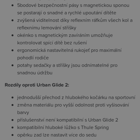
5bodové bezpečnostní pásy s magnetickou sponou
se postarají o snadné a rychlé upoutání dítěte
zvýšená viditelnost díky reflexním ráfkům všech kol a
reflexnímu lemování stříšky
okénko s magnetickým zavíráním umožňuje
kontrolovat spící dítě bez rušení
ergonomická nastavitelná rukojeť pro maximální
pohodlí rodiče
potahy sedačky a stříšky jsou odnímatelné pro
snadnou údržbu
Rozdíly oproti Urban Glide 2:
jednodušší přechod z hlubokého kočárku na sportovní
změna materiálu pro vyšší odolnost proti vyšisování
barvy
příslušenství není kompatibilní s Urban Glide 2
kompatibilní hluboké lůžko s Thule Spring
opěrku zad lze nastavit více do sedu