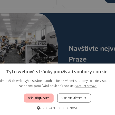
Navštivte nejv
Praze
Tyto webové stránky používají soubory cookie.
ním našich webových stránek souhlasíte se všemi soubory cookie v souladu 
zásadami používání souborů cookie.
Více informací
VŠE PŘIJMOUT
VŠE ODMÍTNOUT
ZOBRAZIT PODROBNOSTI