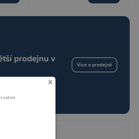
ětší prodejnu v
Více o prodejně
×
s našimi