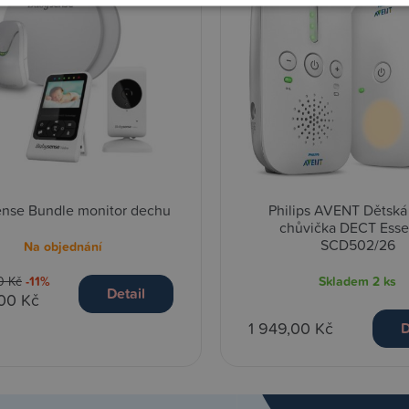
nse Bundle monitor dechu
Philips AVENT Dětská
chůvička DECT Esse
SCD502/26
Na objednání
Skladem
2 ks
0 Kč
-11%
Detail
,00 Kč
1 949,00 Kč
D