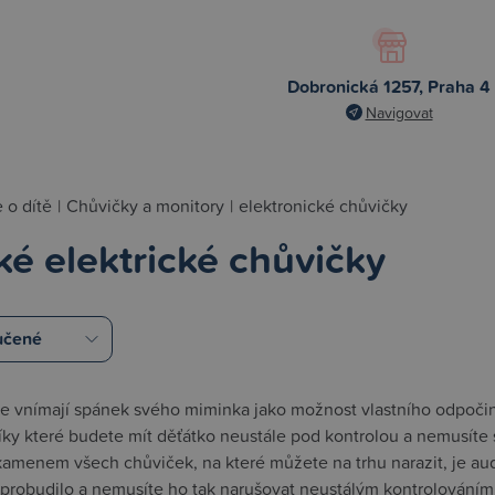
Dobronická 1257, Praha 4
Navigovat
 o dítě
|
Chůvičky a monitory
|
elektronické chůvičky
ké elektrické chůvičky
e vnímají spánek svého miminka jako možnost vlastního odpočinku 
íky které budete mít děťátko neustále pod kontrolou a nemusíte se
amenem všech chůviček, na které můžete na trhu narazit, je au
robudilo a nemusíte ho tak narušovat neustálým kontrolováním. 