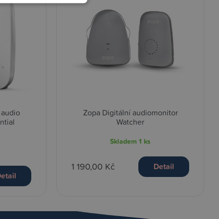
 audio
Zopa Digitální audiomonitor
ntial
Watcher
Skladem
1 ks
1 190,00 Kč
Detail
etail