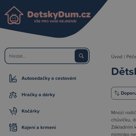
Úvod
|
Péče
Děts
Autosedačky a cestování
Hračky a dárky
Kočárky
Mnozí rodič
chůvičku, d
Základním k
Kojení a krmení
miminko nep