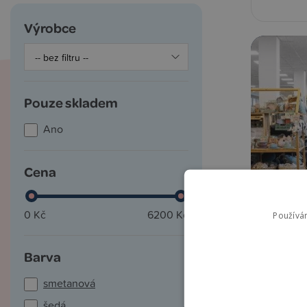
Výrobce
Pouze skladem
Ano
Cena
0 Kč
6200 Kč
Používá
Barva
smetanová
šedá