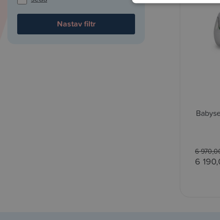
Babyse
6 970,0
6 190