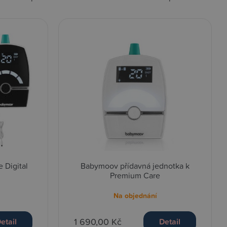
 Digital
Babymoov přídavná jednotka k
Premium Care
Na objednání
1 690,00 Kč
etail
Detail