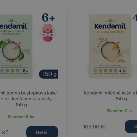
il jemná bezlepková kaše
Kendamil mléčná kaše s
olicí, květákem a rajčaty -
- 150 g
150 g
Skladem
2 ks
Skladem
5 ks
109,00 Kč
D
0 Kč
Detail