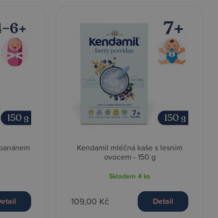
 banánem
Kendamil mléčná kaše s lesním
ovocem - 150 g
Skladem
4 ks
109,00 Kč
etail
Detail