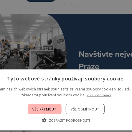
Navštivte nejv
Praze
Tyto webové stránky používají soubory cookie.
ním našich webových stránek souhlasíte se všemi soubory cookie v souladu 
zásadami používání souborů cookie.
Více informací
VŠE PŘIJMOUT
VŠE ODMÍTNOUT
ZOBRAZIT PODROBNOSTI