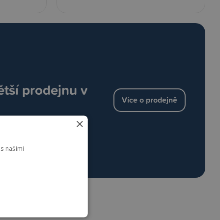
ětší prodejnu v
Více o prodejně
×
s našimi