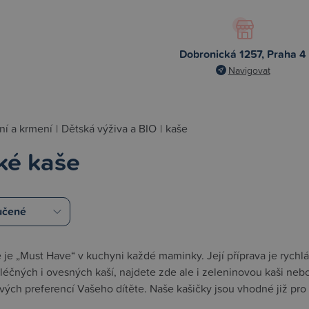
Dobronická 1257, Praha 4
Navigovat
ní a krmení
|
Dětská výživa a BIO
|
kaše
ké kaše
 je „Must Have“ v kuchyni každé maminky. Její příprava je rychlá
éčných i ovesných kaší, najdete zde ale i zeleninovou kaši nebo
vých preferencí Vašeho dítěte. Naše kašičky jsou vhodné již pr