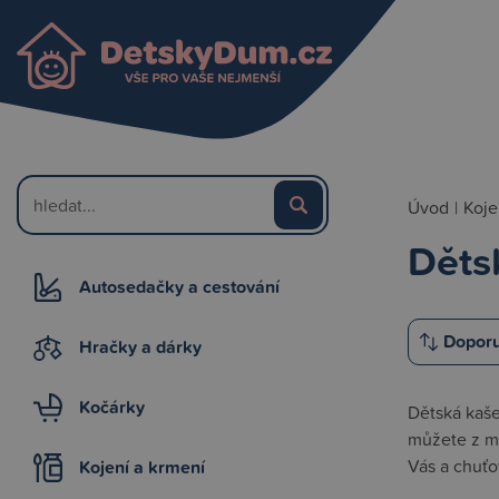
Úvod
|
Koje
Děts
Autosedačky a cestování
Hračky a dárky
Kočárky
Dětská kaše
můžete z ml
Vás a chuťo
Kojení a krmení