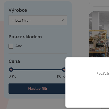
Výrobce
Pouze skladem
Ano
Cena
Používá
0 Kč
110 Kč