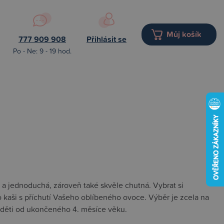
Můj košík
777 909 908
Přihlásit se
Po - Ne: 9 - 19 hod.
 a jednoduchá, zároveň také skvěle chutná. Vybrat si
 kaši s příchutí Vašeho oblíbeného ovoce. Výběr je zcela na
o děti od ukončeného 4. měsíce věku.