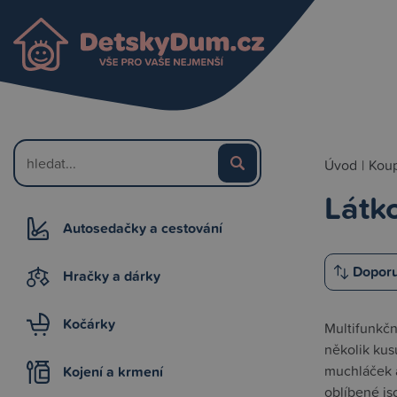
Úvod
|
Koup
Látk
Autosedačky a cestování
Hračky a dárky
Kočárky
Multifunkčn
několik kus
muchláček a
Kojení a krmení
oblíbené j