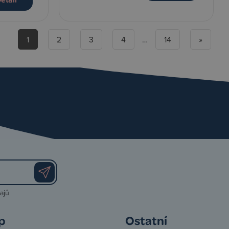
1
2
3
4
…
14
»
ajů
p
Ostatní