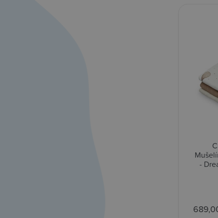
C
Mušelí
- Dr
689,0