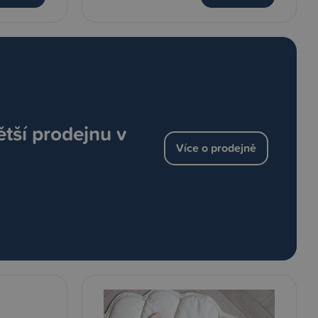
ětší prodejnu v
Více o prodejně