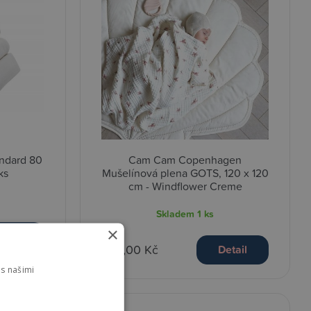
andard 80
Cam Cam Copenhagen
ks
Mušelínová plena GOTS, 120 x 120
cm - Windflower Creme
Skladem
1 ks
×
etail
689,00 Kč
Detail
s našimi