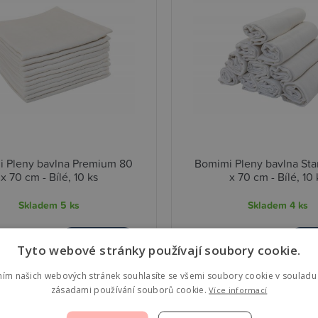
 Pleny bavlna Premium 80
Bomimi Pleny bavlna St
x 70 cm - Bílé, 10 ks
x 70 cm - Bílé, 10 
Skladem
5 ks
Skladem
4 ks
0 Kč
449,00 Kč
Detail
D
Tyto webové stránky používají soubory cookie.
ním našich webových stránek souhlasíte se všemi soubory cookie v souladu 
zásadami používání souborů cookie.
Více informací