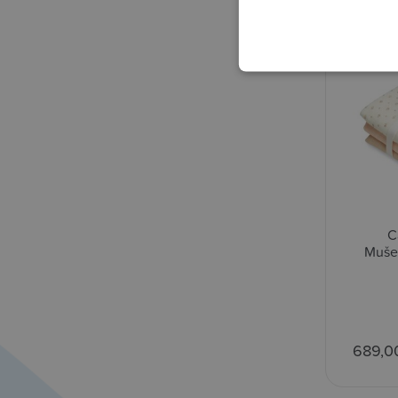
C
Mušel
689,0