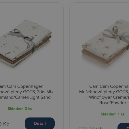
am Cam Copenhagen
Cam Cam Copenha
nové pleny GOTS, 3 ks Mix
Mušelínové pleny GOTS,
eamland/Camel/Light Sand
- Windflower Creme/
Rose/Powder
Skladem
3 ks
Skladem
1 ks
0 Kč
Detail
D