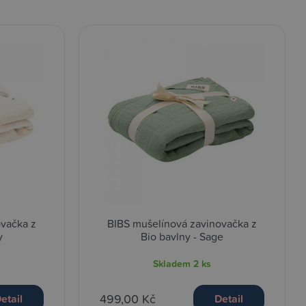
ovačka z
BIBS mušelínová zavinovačka z
y
Bio bavlny - Sage
Skladem
2 ks
499,00 Kč
etail
Detail