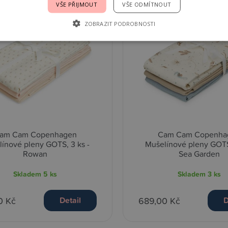
VŠE PŘIJMOUT
VŠE ODMÍTNOUT
ZOBRAZIT PODROBNOSTI
am Cam Copenhagen
Cam Cam Copenha
ínové pleny GOTS, 3 ks -
Mušelínové pleny GOTS,
Rowan
Sea Garden
Skladem
5 ks
Skladem
3 ks
0 Kč
689,00 Kč
Detail
D