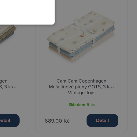
gen
Cam Cam Copenhagen
 3 ks -
Mušelínové pleny GOTS, 3 ks -
Vintage Toys
Skladem
5 ks
689,00 Kč
etail
Detail