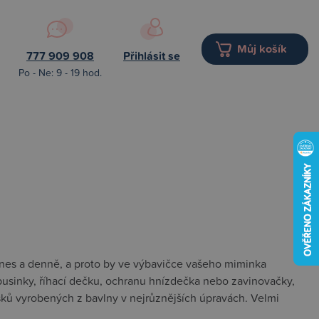
Můj košík
777 909 908
Přihlásit se
Po - Ne: 9 - 19 hod.
nes a denně, a proto by ve výbavičce vašeho miminka
 pusinky, říhací dečku, ochranu hnízdečka nebo zavinovačky,
ků vyrobených z bavlny v nejrůznějších úpravách. Velmi