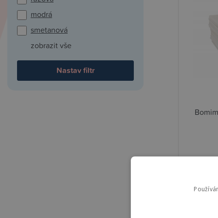
modrá
smetanová
zobrazit vše
Bomimi
499,0
Používá