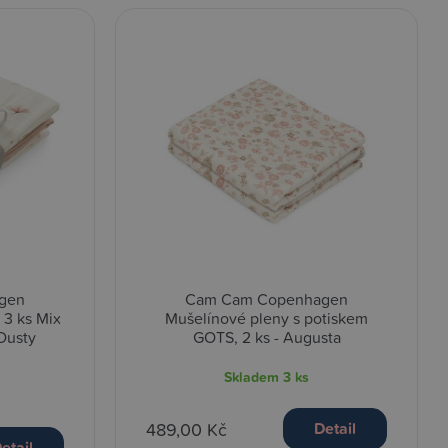
gen
Cam Cam Copenhagen
 3 ks Mix
Mušelínové pleny s potiskem
Dusty
GOTS, 2 ks - Augusta
Skladem
3 ks
489,00 Kč
Detail
etail