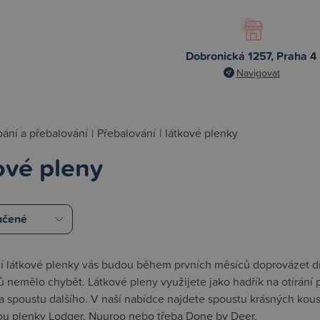
Dobronická 1257, Praha 4
Navigovat
ání a přebalování
|
Přebalování
|
látkové plenky
ové pleny
í látkové plenky vás budou během prvních měsíců doprovázet d
ů nemělo chybět. Látkové pleny využijete jako hadřík na otírání
 spoustu dalšího. V naší nabídce najdete spoustu krásných kous
sou plenky
Lodger
,
Nuuroo
nebo třeba
Done by Deer
.