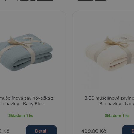
mušelínová zavinovačka z
BIBS mušelínová zavin
io bavlny - Baby Blue
Bio bavlny - Ivor
Skladem
1 ks
Skladem
1 ks
0 Kč
499,00 Kč
Detail
D