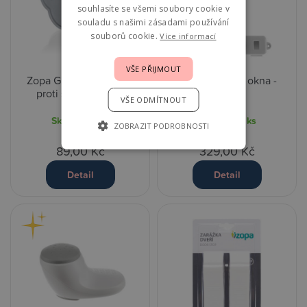
souhlasíte se všemi soubory cookie v
souladu s našimi zásadami používání
souborů cookie.
Více informací
VŠE PŘIJMOUT
Zopa Gumová ochrana
Zopa Zajištění okna -
proti skřípnutí, 1 ks
White
VŠE ODMÍTNOUT
Skladem
2 ks
Skladem
2 ks
ZOBRAZIT PODROBNOSTI
89,00 Kč
329,00 Kč
Detail
Detail