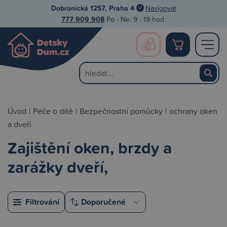
Dobronická 1257, Praha 4
Navigovat
777 909 908
Po - Ne: 9 - 19 hod.
Úvod
|
Péče o dítě
|
Bezpečnostní pomůcky
|
ochrany oken
a dveří
Zajištění oken, brzdy a
zarážky dveří,
Filtrování