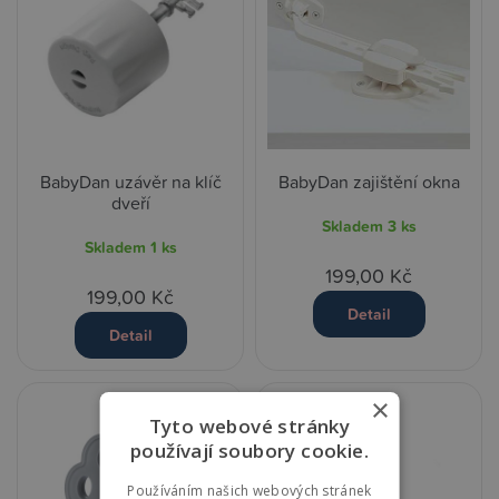
BabyDan uzávěr na klíč
BabyDan zajištění okna
dveří
Skladem
3 ks
Skladem
1 ks
199,00 Kč
199,00 Kč
Detail
Detail
×
Tyto webové stránky
používají soubory cookie.
Používáním našich webových stránek