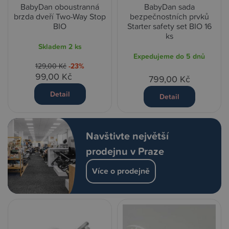
BabyDan oboustranná
BabyDan sada
brzda dveří Two-Way Stop
bezpečnostních prvků
BIO
Starter safety set BIO 16
ks
Skladem
2 ks
Expedujeme do 5 dnů
129,00 Kč
-23%
99,00 Kč
799,00 Kč
Detail
Detail
Navštivte největší
prodejnu v Praze
Více o prodejně