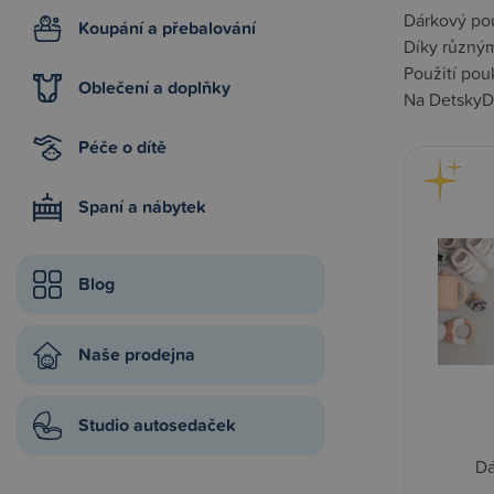
Dárkový pou
Koupání a přebalování
Díky různým
Použití pou
Oblečení a doplňky
Na DetskyDu
Péče o dítě
Spaní a nábytek
Blog
Naše prodejna
Studio autosedaček
Dá