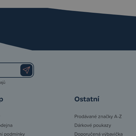
ajů
p
Ostatní
y
Prodávané značky A-Z
odejna
Dárkové poukazy
í podmínky
Doporučená výbavička