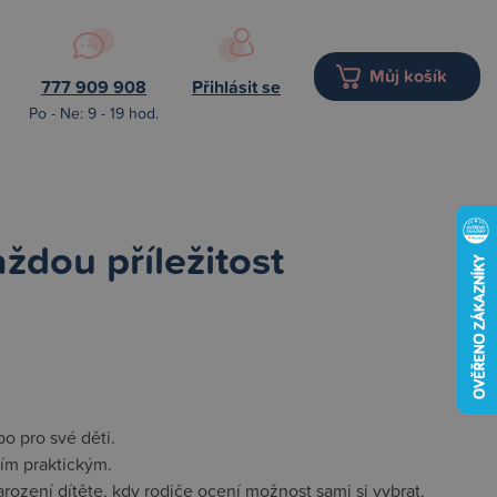
Můj košík
777 909 908
Přihlásit se
Po - Ne: 9 - 19 hod.
ždou příležitost
o pro své děti.
čím praktickým.
ození dítěte, kdy rodiče ocení možnost sami si vybrat.