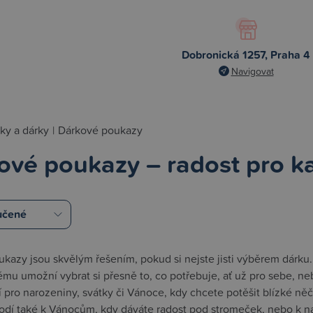
Dobronická 1257, Praha 4
Navigovat
ky a dárky
|
Dárkové poukazy
ové poukazy – radost pro ka
kazy jsou skvělým řešením, pokud si nejste jisti výběrem dárku.
u umožní vybrat si přesně to, co potřebuje, ať už pro sebe, neb
í pro narozeniny, svátky či Vánoce, kdy chcete potěšit blízké ně
odí také k Vánocům, kdy dáváte radost pod stromeček, nebo k nar