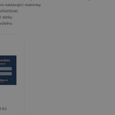
ro nastávající maminky.
íležitosti.
é dárky.
 výběru.
0 Kč