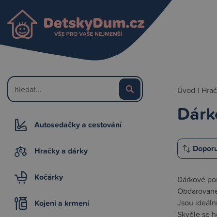
Úvod
|
Hrač
Dárk
Autosedačky a cestování
Hračky a dárky
Kočárky
Dárkové pou
Obdarovaném
Jsou ideáln
Kojení a krmení
Skvěle se h