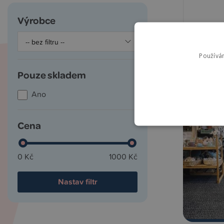
Výrobce
1 000
Používá
Pouze skladem
Ano
Cena
0 Kč
1000 Kč