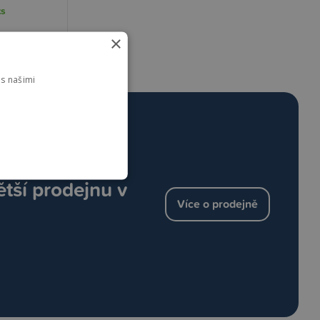
ks
×
etail
s našimi
ětší prodejnu v
Více o prodejně