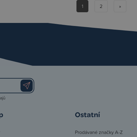
1
2
»
ajů
p
Ostatní
y
Prodávané značky A-Z