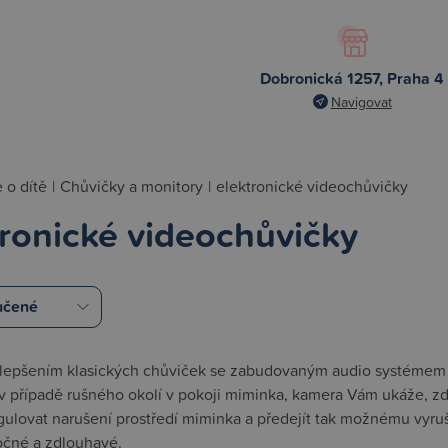
Dobronická 1257, Praha 4
Navigovat
 o dítě
|
Chůvičky a monitory
|
elektronické videochůvičky
tronické videochůvičky
lepšením klasických chůviček se zabudovaným audio systémem j
 v případě rušného okolí v pokoji miminka, kamera Vám ukáže, 
ulovat narušení prostředí miminka a předejít tak možnému vyru
očné a zdlouhavé.