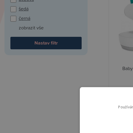
šedá
černá
zobrazit vše
Baby
5 890,0
4 990
Používá