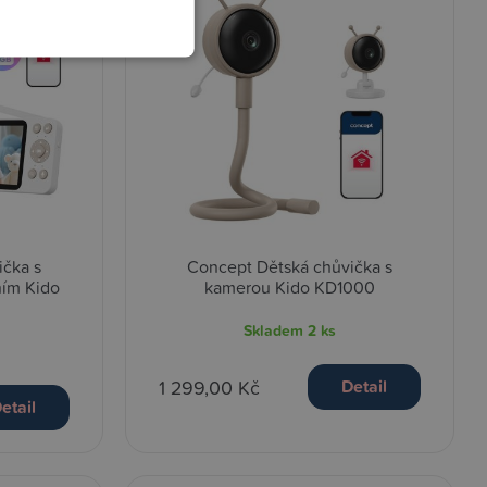
ička s
Concept Dětská chůvička s
ním Kido
kamerou Kido KD1000
Skladem
2 ks
1 299,00 Kč
Detail
etail