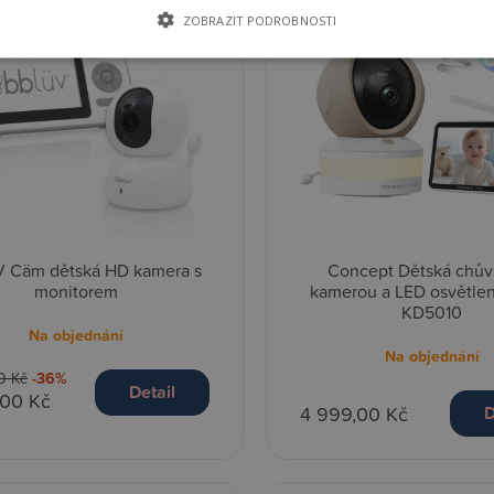
ZOBRAZIT PODROBNOSTI
 Cäm dětská HD kamera s
Concept Dětská chův
monitorem
kamerou a LED osvětle
KD5010
Na objednání
Na objednání
0 Kč
-36%
Detail
,00 Kč
4 999,00 Kč
D