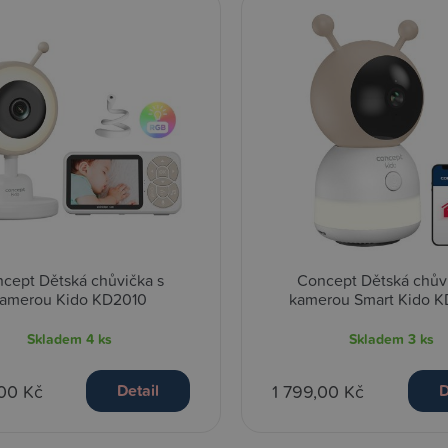
cept Dětská chůvička s
Concept Dětská chův
amerou Kido KD2010
kamerou Smart Kido 
Skladem
4 ks
Skladem
3 ks
,00 Kč
1 799,00 Kč
Detail
D