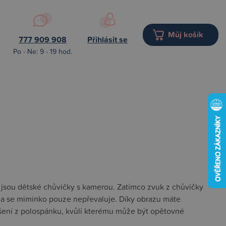
Můj košík
777 909 908
Přihlásit se
Po - Ne: 9 - 19 hod.
sou dětské chůvičky s kamerou. Zatímco zvuk z chůvičky
zda se miminko pouze nepřevaluje. Díky obrazu máte
šení z polospánku, kvůli kterému může být opětovné