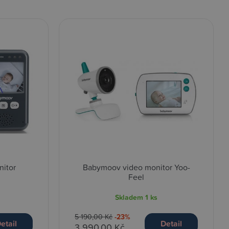
itor
Babymoov video monitor Yoo-
Feel
Skladem
1 ks
5 190,00 Kč
-23%
etail
Detail
3 990,00 Kč