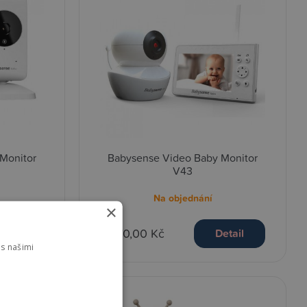
Monitor
Babysense Video Baby Monitor
V43
Na objednání
×
4 770,00 Kč
etail
Detail
s našimi