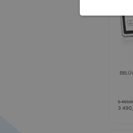
BBLÜV
5 459,0
3 490