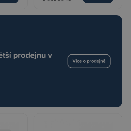
ětší prodejnu v
Více o prodejně