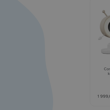
Con
k
1 999