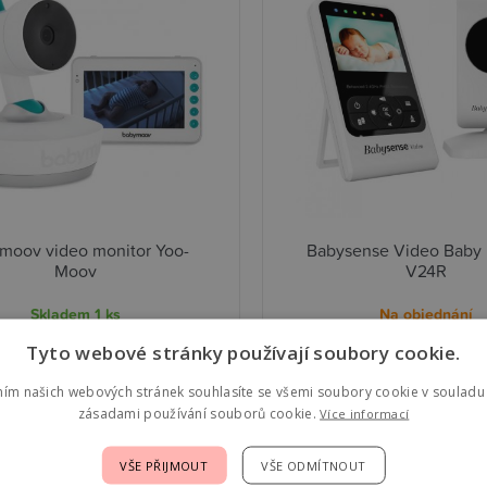
moov video monitor Yoo-
Babysense Video Baby 
Moov
V24R
Skladem
1 ks
Na objednání
Tyto webové stránky používají soubory cookie.
0 Kč
-15%
3 970,00 Kč
Detail
D
,00 Kč
ním našich webových stránek souhlasíte se všemi soubory cookie v souladu 
zásadami používání souborů cookie.
Více informací
VŠE PŘIJMOUT
VŠE ODMÍTNOUT