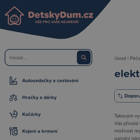
Úvod
|
Péče
elek
Autosedačky a cestování
Hračky a dárky
Kočárky
Takovým vy
Vás přivolá
možnost reg
Kojení a krmení
usínání nár