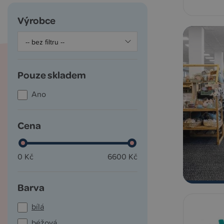
Výrobce
Pouze skladem
Ano
Cena
0 Kč
6600 Kč
Barva
bílá
béžová