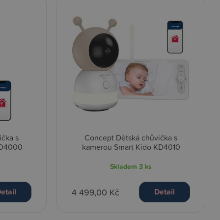
ička s
Concept Dětská chůvička s
KD4000
kamerou Smart Kido KD4010
Skladem
3 ks
4 499,00 Kč
etail
Detail