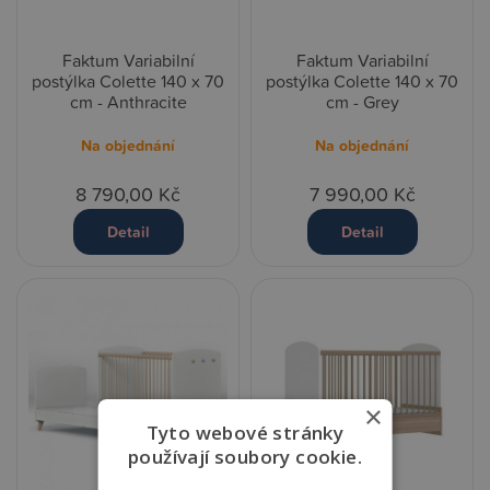
Faktum Variabilní
Faktum Variabilní
postýlka Colette 140 x 70
postýlka Colette 140 x 70
cm - Anthracite
cm - Grey
Na objednání
Na objednání
8 790,00 Kč
7 990,00 Kč
Detail
Detail
×
Tyto webové stránky
používají soubory cookie.