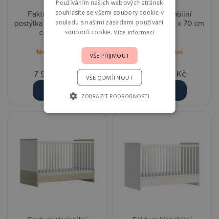
Používáním našich webových stránek
souhlasíte se všemi soubory cookie v
Faktum Variabilní
Faktum Variabilní
postýlka Colette 140 x 70
postýlka Mia 140 x 70 cm
souladu s našimi zásadami používání
cm - White
- PopUp
souborů cookie.
Více informací
Na objednání
Na objednání
VŠE PŘIJMOUT
7 990,00 Kč
6 690,00 Kč
VŠE ODMÍTNOUT
Detail
Detail
ZOBRAZIT PODROBNOSTI