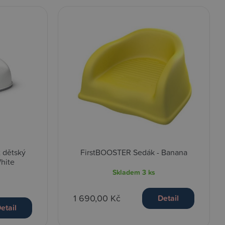
 dětský
FirstBOOSTER Sedák - Banana
White
Skladem
3 ks
1 690,00 Kč
Detail
etail