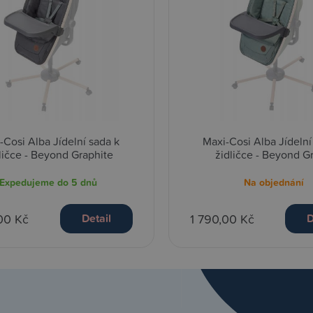
-Cosi Alba Jídelní sada k
Maxi-Cosi Alba Jídelní
ličce - Beyond Graphite
židličce - Beyond G
Expedujeme do 5 dnů
Na objednání
00 Kč
1 790,00 Kč
Detail
D