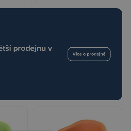
ětší prodejnu v
Více o prodejně