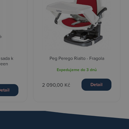
 sada k
Peg Perego Rialto - Fragola
reen
Expedujeme do 3 dnů
2 090,00 Kč
Detail
etail