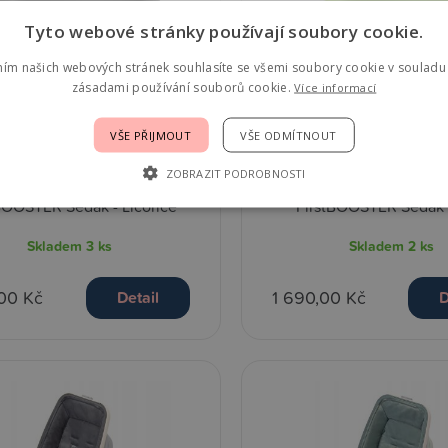
Tyto webové stránky používají soubory cookie.
ním našich webových stránek souhlasíte se všemi soubory cookie v souladu 
zásadami používání souborů cookie.
Více informací
VŠE PŘIJMOUT
VŠE ODMÍTNOUT
ZOBRAZIT PODROBNOSTI
BOOSTER Sedák - Licorice
FirstBOOSTER Sedák 
Skladem
3 ks
Skladem
2 ks
,00 Kč
1 690,00 Kč
Detail
D