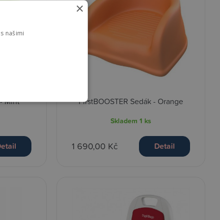
×
s našimi
- Mint
FirstBOOSTER Sedák - Orange
Skladem
1 ks
1 690,00 Kč
etail
Detail