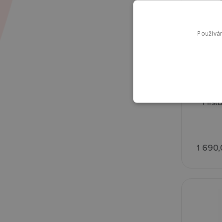
Používá
First
1 690