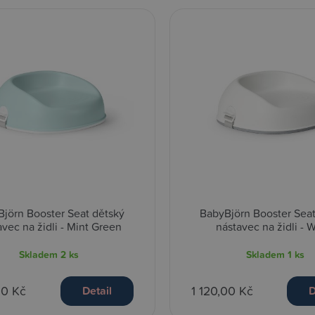
jörn Booster Seat dětský
BabyBjörn Booster Seat
avec na židli - Mint Green
nástavec na židli - 
Skladem
2 ks
Skladem
1 ks
00 Kč
1 120,00 Kč
Detail
D