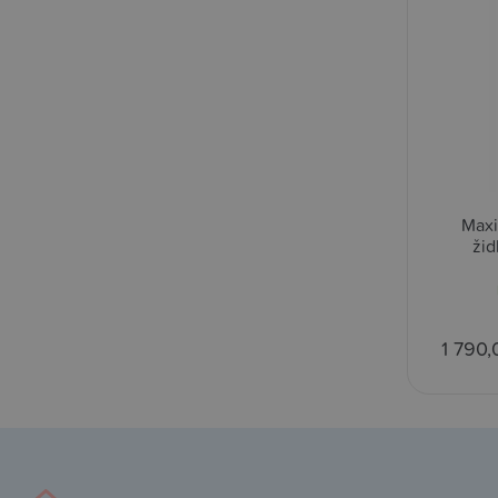
Maxi
žid
1 790,