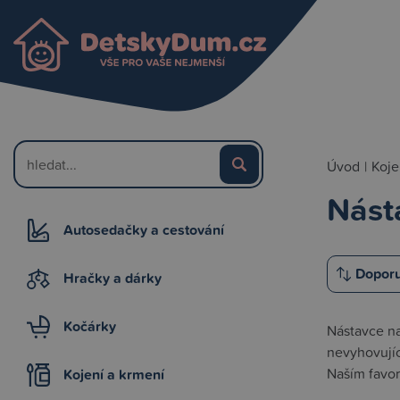
Úvod
|
Koje
Násta
Autosedačky a cestování
Hračky a dárky
Kočárky
Nástavce na 
nevyhovujíc
Naším favor
Kojení a krmení