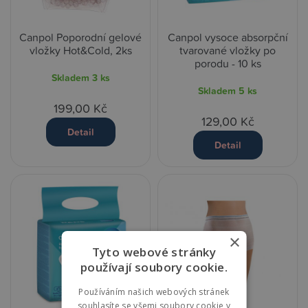
Canpol Poporodní gelové
Canpol vysoce absorpční
vložky Hot&Cold, 2ks
tvarované vložky po
porodu - 10 ks
Skladem
3 ks
Skladem
5 ks
199,00 Kč
129,00 Kč
Detail
Detail
×
Tyto webové stránky
používají soubory cookie.
Používáním našich webových stránek
souhlasíte se všemi soubory cookie v