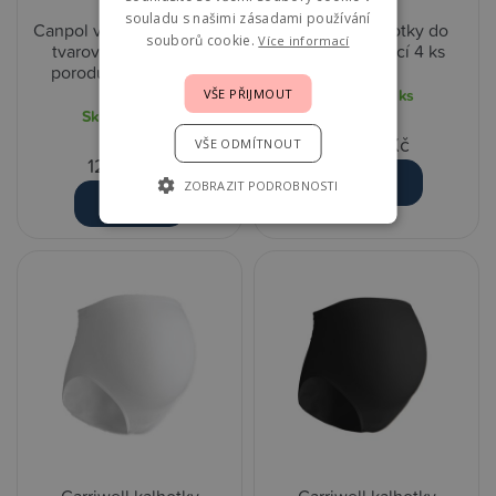
souladu s našimi zásadami používání
Canpol vysoce absorpční
Carriwell kalhotky do
souborů cookie.
Více informací
tvarované vložky po
porodnice prací 4 ks
porodu - Noční 10 ks
Skladem
5 ks
VŠE PŘIJMOUT
Skladem
5 ks
210,00 Kč
VŠE ODMÍTNOUT
129,00 Kč
Detail
ZOBRAZIT PODROBNOSTI
Detail