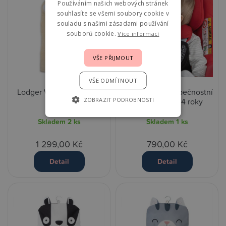
Používáním našich webových stránek
souhlasíte se všemi soubory cookie v
souladu s našimi zásadami používání
souborů cookie.
Více informací
VŠE PŘIJMOUT
VŠE ODMÍTNOUT
Lodger Wrapper Teddy -
5 Point Plus Bezpečnostní
ZOBRAZIT PODROBNOSTI
Birch
systém - 0,5 - 4 roky
Skladem
2 ks
Skladem
1 ks
1 299,00 Kč
790,00 Kč
Detail
Detail