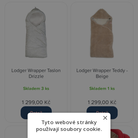
Lodger Wrapper Taslon
Lodger Wrapper Teddy -
Drizzle
Beige
Skladem
3 ks
Skladem
1 ks
1 299,00 Kč
1 299,00 Kč
Detail
Detail
×
Tyto webové stránky
používají soubory cookie.