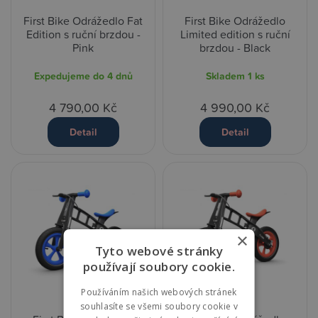
First Bike Odrážedlo Fat
First Bike Odrážedlo
Edition s ruční brzdou -
Limited edition s ruční
Pink
brzdou - Black
Expedujeme do 4 dnů
Skladem
1 ks
4 790,00 Kč
4 990,00 Kč
Detail
Detail
×
Tyto webové stránky
používají soubory cookie.
Používáním našich webových stránek
souhlasíte se všemi soubory cookie v