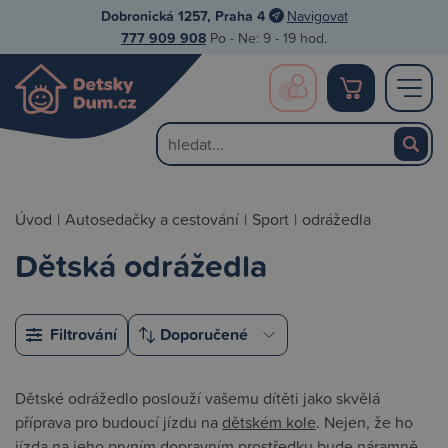
Dobronická 1257, Praha 4
Navigovat
777 909 908
Po - Ne: 9 - 19 hod.
Úvod
|
Autosedačky a cestování
|
Sport
|
odrážedla
Dětská odrážedla
Filtrování
Dětské odrážedlo poslouží vašemu dítěti jako skvělá
příprava pro budoucí jízdu na
dětském kole
. Nejen, že ho
jízda na jeho prvním dopravním prostředku bude náramně