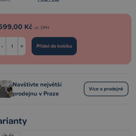
699,00 Kč
vč. DPH
-
+
Navštivte největší
Více o prodejně
prodejnu v Praze
arianty