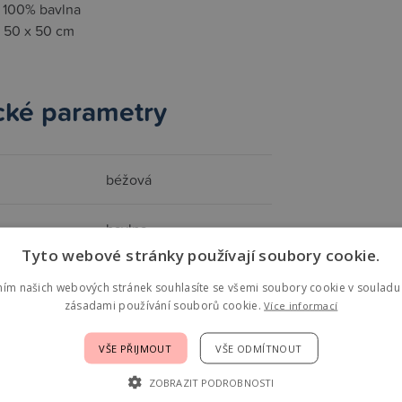
l 100% bavlna
 50 x 50 cm
cké parametry
béžová
bavlna
Tyto webové stránky používají soubory cookie.
ním našich webových stránek souhlasíte se všemi soubory cookie v souladu 
zásadami používání souborů cookie.
Více informací
e Petú Petú
VŠE PŘIJMOUT
VŠE ODMÍTNOUT
ačka pocházející z Dánska, přináší sofistikovaný životní styl 
ZOBRAZIT PODROBNOSTI
ího prádla a praktických úložných boxů, až po neodolatelné plyšo