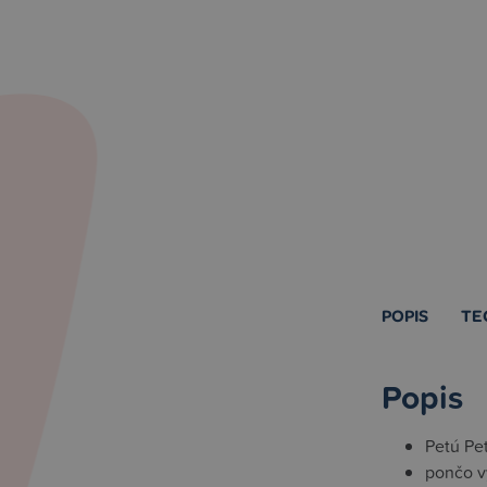
POPIS
TE
Popis
Petú Pe
pončo v