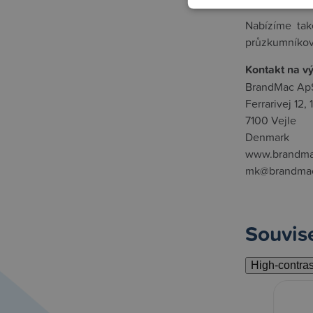
Nabízíme tak
průzkumníkovi
Kontakt na v
BrandMac Ap
Ferrarivej 12, 1
7100 Vejle
Denmark
www.brandma
mk@brandma
Souvise
High-contra