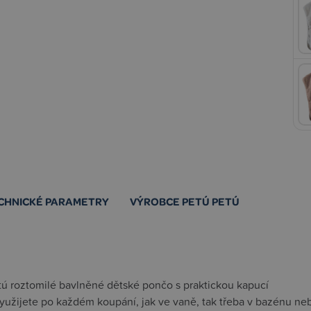
CHNICKÉ PARAMETRY
VÝROBCE PETÚ PETÚ
tú roztomilé bavlněné dětské pončo s praktickou kapucí
yužijete po každém koupání, jak ve vaně, tak třeba v bazénu ne