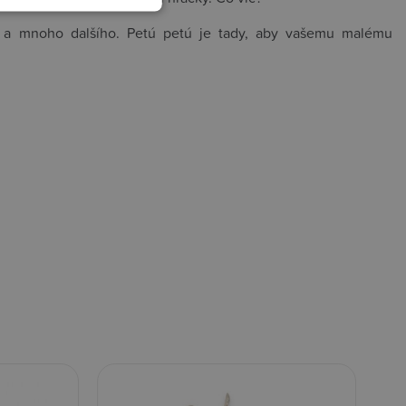
a a mnoho dalšího. Petú petú je tady, aby vašemu malému