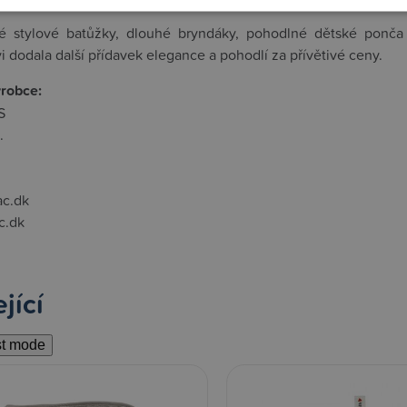
é stylové batůžky, dlouhé bryndáky, pohodlné dětské ponč
 dodala další přídavek elegance a pohodlí za přívětivé ceny.
ýrobce:
S
.
c.dk
c.dk
jící
st mode