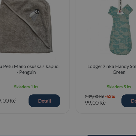
ú Petú Mano osuška s kapucí
Lodger žínka Handy Soli
- Penguin
Green
Skladem
1 ks
Skladem
5 ks
209,00 Kč
-53%
,00 Kč
Detail
De
99,00 Kč