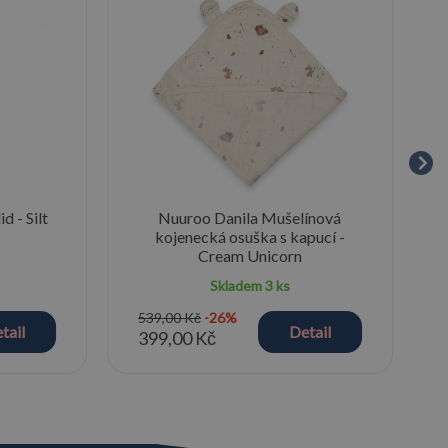
d - Silt
Nuuroo Danila Mušelínová
kojenecká osuška s kapucí -
Cream Unicorn
Skladem
3 ks
539,00 Kč
-26%
tail
Detail
399,00 Kč