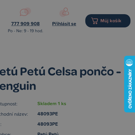
Můj košík
777 909 908
Přihlásit se
Po - Ne: 9 - 19 hod.
etú Petú Celsa pončo -
enguin
Skladem 1 ks
tupnost:
48093PE
hodní název:
48093PE
:
Petú Petú
obce: