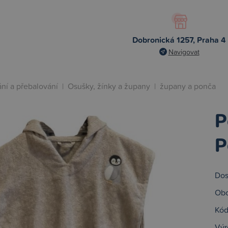
Dobronická 1257, Praha 4
Navigovat
ní a přebalování
|
Osušky, žínky a župany
|
župany a ponča
P
P
Dos
Obc
Kód
Výr