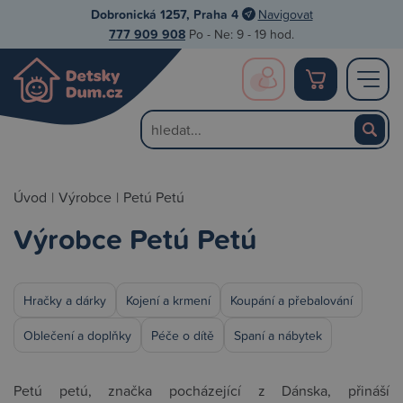
Dobronická 1257, Praha 4
Navigovat
777 909 908
Po - Ne: 9 - 19 hod.
Úvod
|
Výrobce
|
Petú Petú
Výrobce Petú Petú
Hračky a dárky
Kojení a krmení
Koupání a přebalování
Oblečení a doplňky
Péče o dítě
Spaní a nábytek
Petú petú, značka pocházející z Dánska, přináší