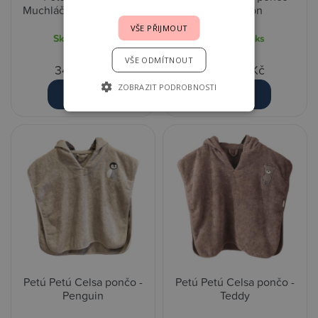
Muchláček Bear - Brown
Air Balloon
VŠE PŘIJMOUT
Skladem
2 ks
Skladem
1 ks
VŠE ODMÍTNOUT
349,00 Kč
699,00 Kč
ZOBRAZIT PODROBNOSTI
Detail
Detail
Petú Petú Celsa pončo -
Petú Petú Celsa pončo -
Penguin
Teddy