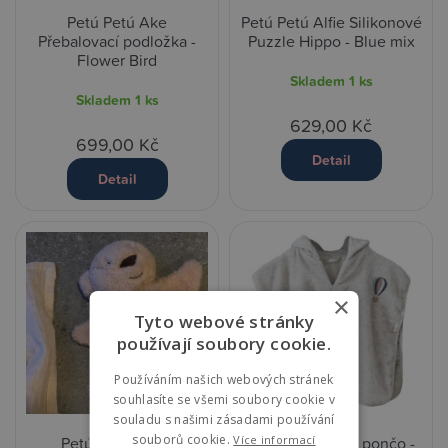
Petú Petú Ake
Petú Petú Alfie Silikonové
Přebalovací podložka -
Puzzle Hippo - Blue mix
Flower Bird
Skladem
1 ks
Skladem
1 ks
629,00 Kč
699,00 Kč
Detail
Detail
×
Tyto webové stránky
používají soubory cookie.
Používáním našich webových stránek
souhlasíte se všemi soubory cookie v
souladu s našimi zásadami používání
souborů cookie.
Více informací
Petú Petú Brody
Petú Petú Celsa pončo -