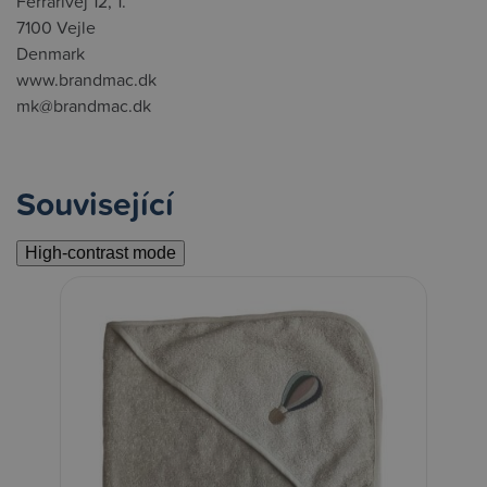
Ferrarivej 12, 1.
7100 Vejle
Denmark
www.brandmac.dk
mk@brandmac.dk
Související
High-contrast mode