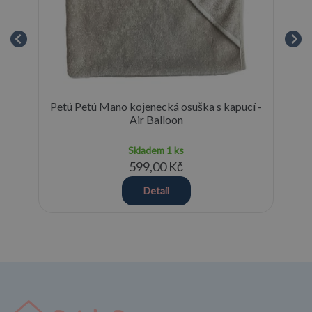
ts
Petú Petú Mano kojenecká osuška s kapucí -
Air Balloon
Skladem
1 ks
599,00 Kč
Detail