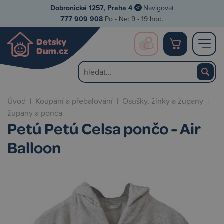
Dobronická 1257, Praha 4
Navigovat
777 909 908
Po - Ne: 9 - 19 hod.
Úvod
|
Koupání a přebalování
|
Osušky, žínky a župany
|
župany a ponča
Petú Petú Celsa pončo - Air
Balloon