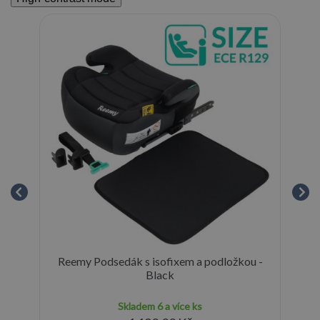
Reemy Podsedák s isofixem a podložkou -
cm
Black
Skladem
6 a více ks