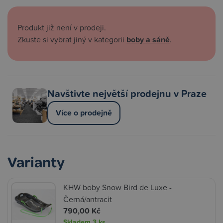
Produkt již není v prodeji.
Zkuste si vybrat jiný v kategorii
boby a sáně
.
Navštivte největší prodejnu v Praze
Více o prodejně
Varianty
KHW boby Snow Bird de Luxe -
Černá/antracit
790,00 Kč
Skladem
3 ks