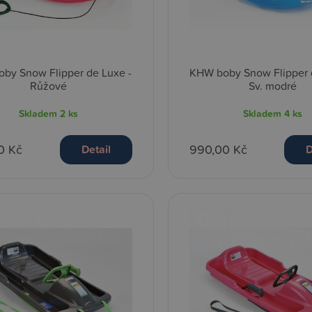
by Snow Flipper de Luxe -
KHW boby Snow Flipper 
Růžové
Sv. modré
Skladem
2 ks
Skladem
4 ks
0 Kč
990,00 Kč
Detail
D