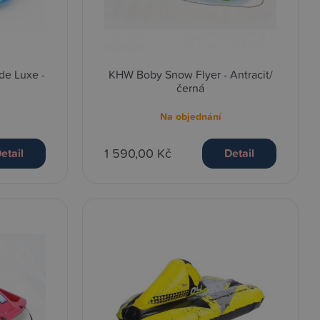
de Luxe -
KHW Boby Snow Flyer - Antracit/
černá
Na objednání
1 590,00 Kč
etail
Detail