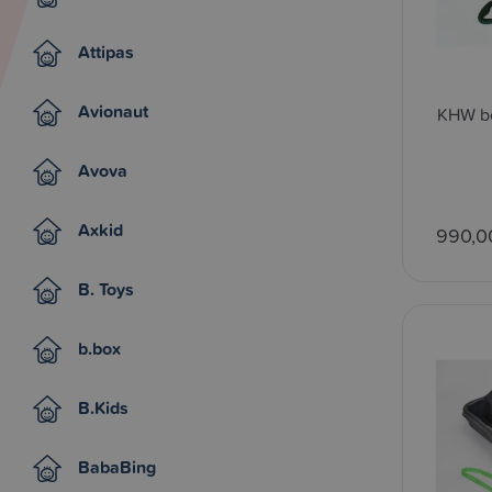
Attipas
Avionaut
KHW bo
Avova
Axkid
990,0
B. Toys
b.box
B.Kids
BabaBing