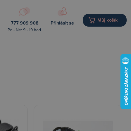
Můj košík
777 909 908
Přihlásit se
Po - Ne: 9 - 19 hod.