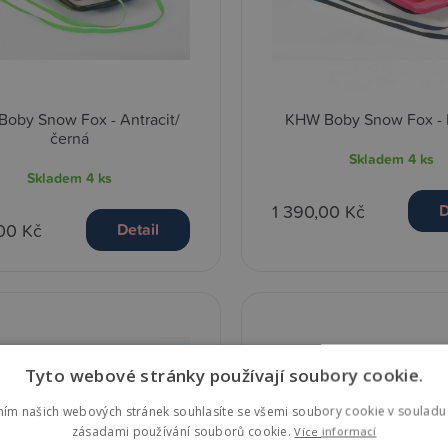
oby Snow Fox - Antracit/
KHW Boby Snow Fox -
černá
Skladem
4 ks
Skladem
4 ks
1 390,00 Kč
D
00 Kč
Detail
Tyto webové stránky používají soubory cookie.
ním našich webových stránek souhlasíte se všemi soubory cookie v souladu 
zásadami používání souborů cookie.
Více informací