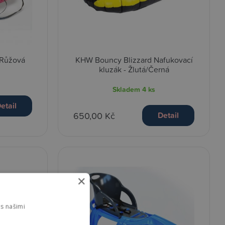
 Růžová
KHW Bouncy Blizzard Nafukovací
kluzák - Žlutá/Černá
Skladem
4 ks
etail
650,00 Kč
Detail
×
s našimi