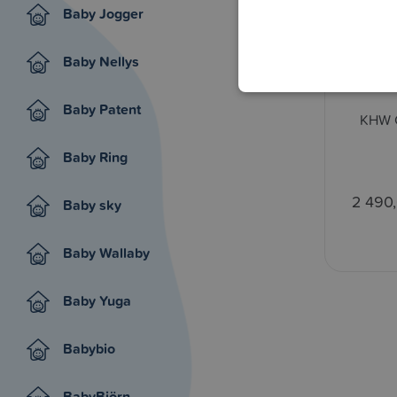
Baby Jogger
Baby Nellys
Baby Patent
KHW C
Baby Ring
2 490
Baby sky
Baby Wallaby
Baby Yuga
Babybio
BabyBjörn