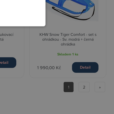
ukovací
KHW Snow Tiger Comfort - set s
tá
ohrádkou - Sv. modrá + černá
ohrádka
Skladem
1 ks
etail
1 990,00 Kč
Detail
1
2
»