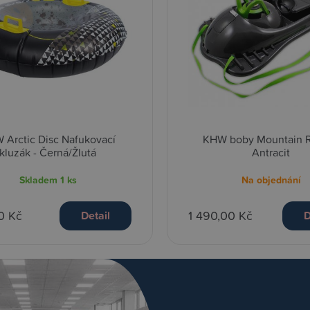
 Arctic Disc Nafukovací
KHW boby Mountain R
kluzák - Černá/Žlutá
Antracit
Skladem
1 ks
Na objednání
0 Kč
1 490,00 Kč
Detail
D