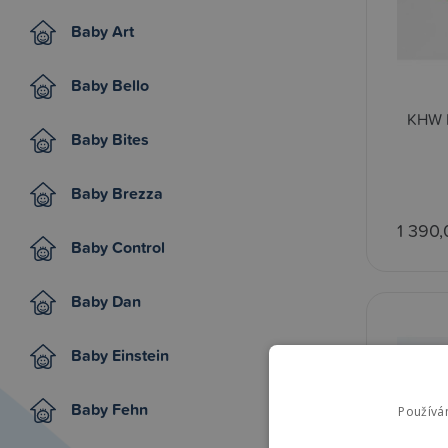
Baby Art
Baby Bello
KHW B
Baby Bites
Baby Brezza
1 390,
Baby Control
Baby Dan
Baby Einstein
Baby Fehn
Používá