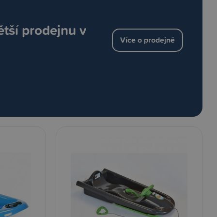
ětší prodejnu v
Více o prodejně