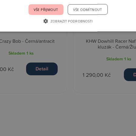
VŠE PŘIJMOUT
VŠE ODMÍTNOUT
ZOBRAZIT PODROBNOSTI
razy Bob - Černá/antracit
KHW Dowhill Racer Naf
kluzák - Černá/Žlu
Skladem
1 ks
Skladem
1 ks
,00 Kč
Detail
1 290,00 Kč
D