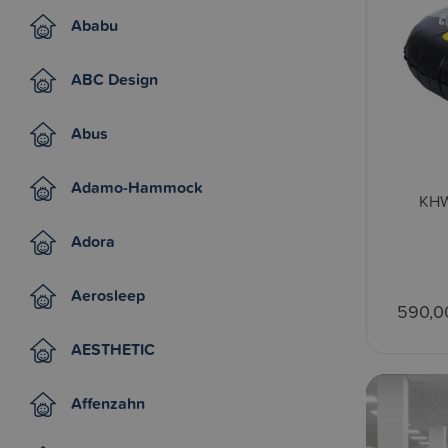
Ababu
ABC Design
Abus
Adamo-Hammock
KHW
Adora
Aerosleep
590,0
AESTHETIC
Affenzahn