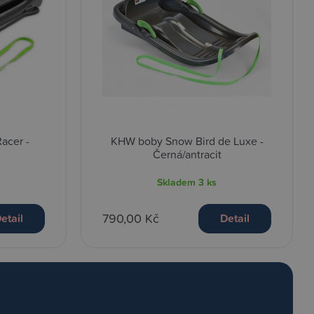
acer -
KHW boby Snow Bird de Luxe -
Černá/antracit
Skladem
3 ks
790,00 Kč
etail
Detail