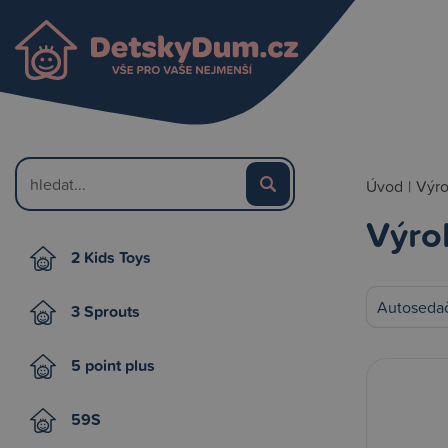
Úvod
|
Výr
Výro
2 Kids Toys
Autosedač
3 Sprouts
5 point plus
59S