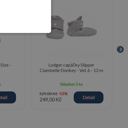
Size -
Lodger capáčky Slipper
Ciumbelle Donkey - Vel. 6 - 12 m
s
Skladem
5 ks
529,00 Kč
-53%
tail
Detail
249,00 Kč