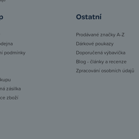
p
Ostatní
y
Prodávané značky A-Z
odejna
Dárkové poukazy
í podmínky
Doporučená výbavička
Blog - články a recenze
Zpracování osobních údajů
ákupu
á zásilka
ce zboží