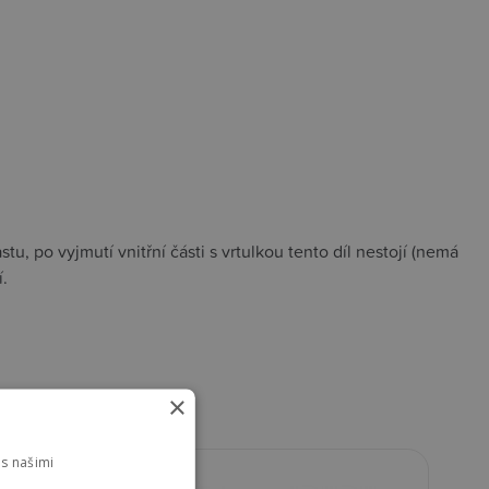
u, po vyjmutí vnitřní části s vrtulkou tento díl nestojí (nemá
.
×
s našimi