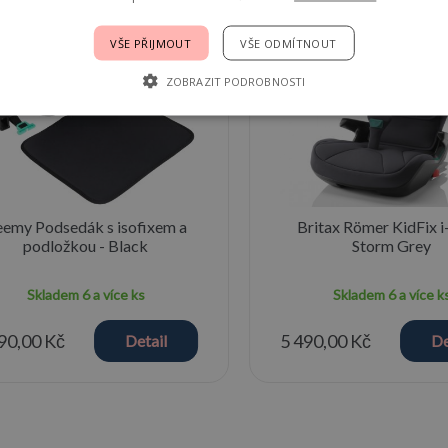
VŠE PŘIJMOUT
VŠE ODMÍTNOUT
ZOBRAZIT PODROBNOSTI
emy Podsedák s isofixem a
Britax Römer KidFix i-
podložkou - Black
Storm Grey
Skladem
6 a více ks
Skladem
6 a více k
90,00 Kč
5 490,00 Kč
Detail
De