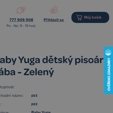
Můj košík
777 909 908
Přihlásit se
Po - Ne: 9 - 19 hod.
aby Yuga dětský pisoár
ába - Zelený
tupnost:
pzz
hodní název:
pzz
:
Baby Yuga
obce: