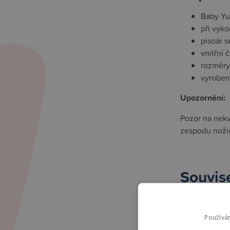
Baby Yu
při vyko
pisoár 
vnitřní 
rozměry:
vyroben
Upozornění:
Pozor na nekva
zespodu nožič
Souvise
High-contra
Používá