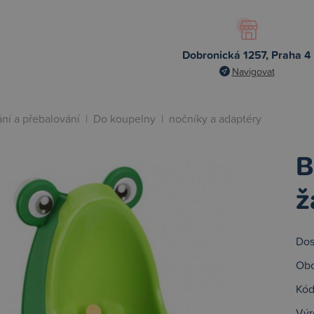
Dobronická 1257, Praha 4
Navigovat
ní a přebalování
|
Do koupelny
|
nočníky a adaptéry
B
ž
Dos
Obc
Kód
Výr