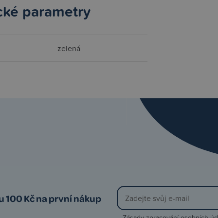
cké parametry
zelená
vu 100 Kč na první nákup
Zásady zpracování osobních úd