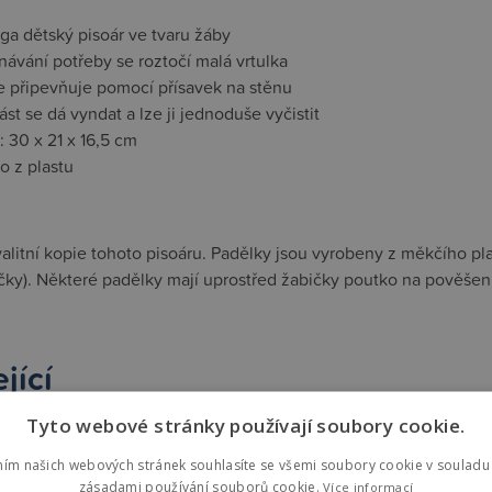
ga dětský pisoár ve tvaru žáby
návání potřeby se roztočí malá vrtulka
se připevňuje pomocí přísavek na stěnu
část se dá vyndat a lze ji jednoduše vyčistit
 30 x 21 x 16,5 cm
o z plastu
litní kopie tohoto pisoáru. Padělky jsou vyrobeny z měkčího plast
ky). Některé padělky mají uprostřed žabičky poutko na pověšení
jící
Tyto webové stránky používají soubory cookie.
st mode
ním našich webových stránek souhlasíte se všemi soubory cookie v souladu 
zásadami používání souborů cookie.
Více informací