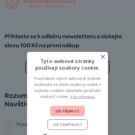
Přihlaste se k odběru newsletteru a získejte
slevu 100 Kč na první nákup
×
Tyto webové stránky
používají soubory cookie.
Používáním našich webových stránek
Zásady zpracování osobních údajů
souhlasíte se všemi soubory cookie v
souladu s našimi zásadami používání
Rozumíme vám i miminkům.
souborů cookie.
Více informací
Navštivte nás osobně!
VŠE PŘIJMOUT
Pondělí – Neděle: 9 – 19 hod.
VŠE ODMÍTNOUT