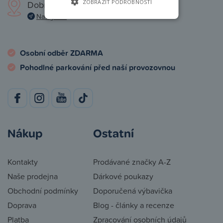
ZOBRAZIT PODROBNOSTI
Dobronická 1257, Praha 4
Navigovat
Osobní odběr ZDARMA
Pohodlné parkování před naší provozovnou
Nákup
Ostatní
Kontakty
Prodávané značky A-Z
Naše prodejna
Dárkové poukazy
Obchodní podmínky
Doporučená výbavička
Doprava
Blog - články a recenze
Platba
Zpracování osobních údajů