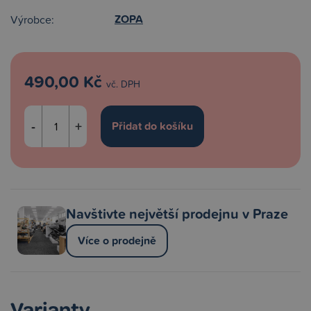
ZOPA
Výrobce:
490,00 Kč
vč. DPH
-
+
Navštivte největší prodejnu v Praze
Více o prodejně
Varianty