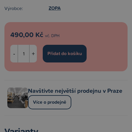
ZOPA
Výrobce:
490,00 Kč
vč. DPH
-
+
Navštivte největší prodejnu v Praze
Více o prodejně
Varianty