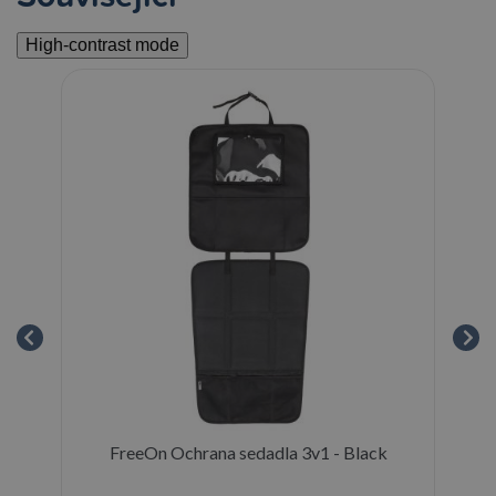
High-contrast mode
and
FreeOn Ochrana sedadla 3v1 - Black
Br