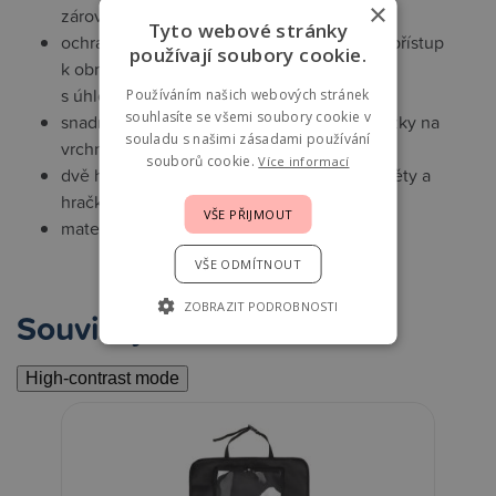
×
zároveň udrží pořádek v autě
Tyto webové stránky
ochranná kapsa na tablet umožňuje rychlý přístup
používají soubory cookie.
k obrazovce a hodí se pro všechny tablety
s úhlopříčkou až 24 cm
Používáním našich webových stránek
souhlasíte se všemi soubory cookie v
snadná instalace a odejmutí za pomocí přezky na
souladu s našimi zásadami používání
vrchní i spodní straně
souborů cookie.
Více informací
dvě hluboké kapsy vhodné pro další předměty a
hračky
VŠE PŘIJMOUT
materiál: 75% polyester, 20% PVC, 5% PP
VŠE ODMÍTNOUT
ZOBRAZIT PODROBNOSTI
Související
High-contrast mode