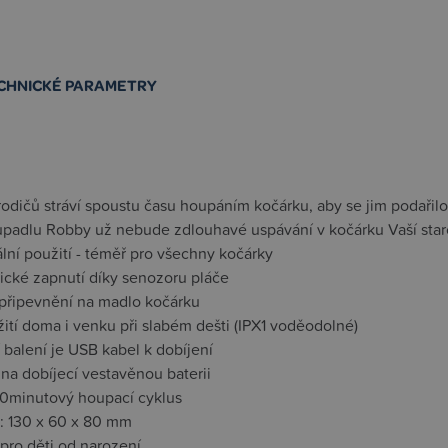
CHNICKÉ PARAMETRY
odičů stráví spoustu času houpáním kočárku, aby se jim podařilo
upadlu Robby už nebude zdlouhavé uspávání v kočárku Vaší star
lní použití - téměř pro všechny kočárky
ické zapnutí díky senozoru pláče
připevnění na madlo kočárku
ití doma i venku při slabém dešti (IPX1 voděodolné)
 balení je USB kabel k dobíjení
na dobíjecí vestavěnou baterii
0minutový houpací cyklus
: 130 x 60 x 80 mm
pro děti od narození