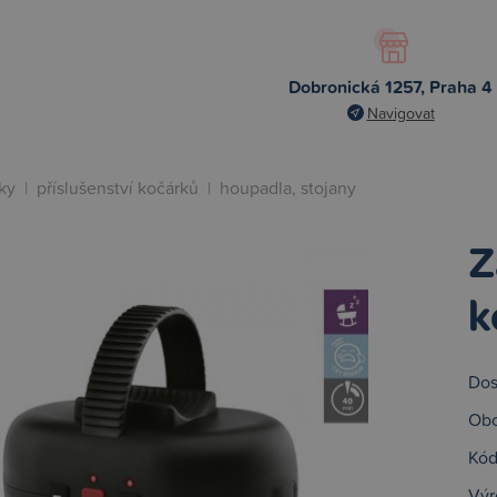
Dobronická 1257, Praha 4
Navigovat
ky
|
příslušenství kočárků
|
houpadla, stojany
Z
k
Dos
Obc
Kód
Výr