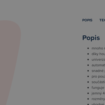
POPIS
TE
Popis
mnoho r
díky ho
univerzá
automat
snadné 
pro použ
součástí
funguje 
jemný 4
rozměry
vhodné 