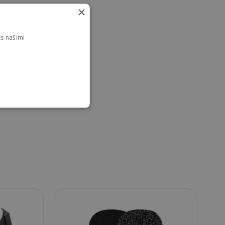
×
s našimi