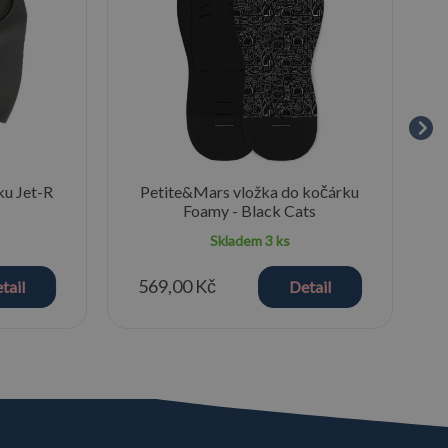
ku Jet-R
Petite&Mars vložka do kočárku
Foamy - Black Cats
Skladem
3 ks
569,00 Kč
tail
Detail