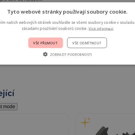
ená síla houpání
Tyto webové stránky používají soubory cookie.
ním našich webových stránek souhlasíte se všemi soubory cookie v souladu 
zásadami používání souborů cookie.
Více informací
cké parametry
VŠE PŘIJMOUT
VŠE ODMÍTNOUT
ZOBRAZIT PODROBNOSTI
černá
jící
st mode