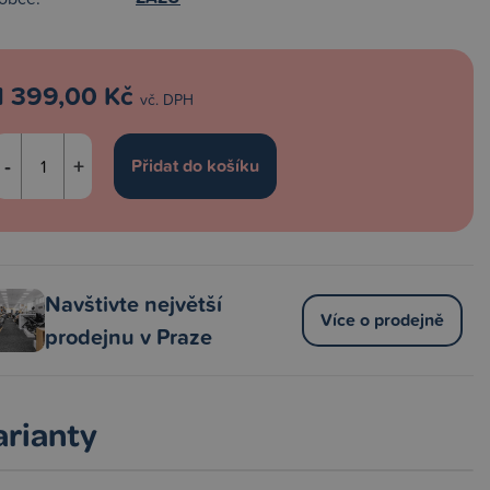
1 399,00 Kč
vč. DPH
-
+
Navštivte největší
Více o prodejně
prodejnu v Praze
arianty