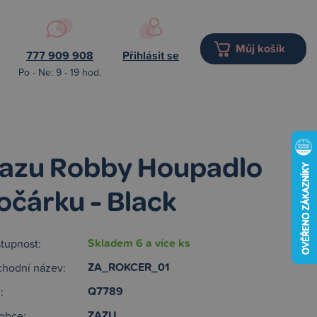
Můj košík
777 909 908
Přihlásit se
Po - Ne: 9 - 19 hod.
azu Robby Houpadlo
očárku - Black
Skladem 6 a více ks
tupnost:
ZA_ROKCER_01
hodní název:
Q7789
:
ZAZU
obce: