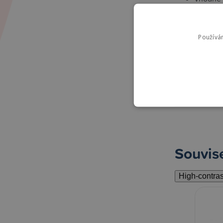
nastavil
Používá
Techni
Barva
Souvise
High-contra