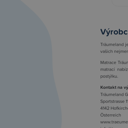
Výrobc
Träumeland je
vašich nejmen
Matrace Träum
matrací nabí
postýlku.
Kontakt na v
Träumeland 
Sportstrasse 11
4142 Hofkirc
Österreich
www.traeume