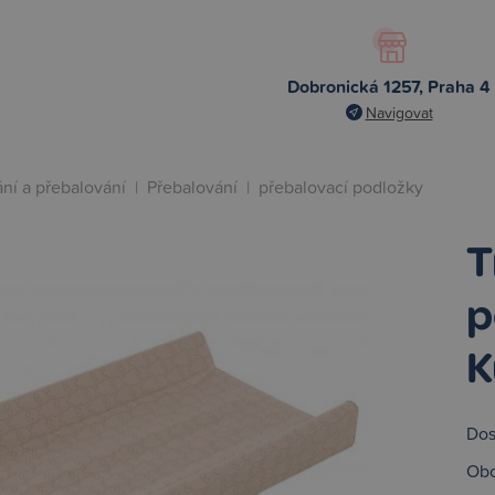
Dobronická 1257, Praha 4
Navigovat
ní a přebalování
|
Přebalování
|
přebalovací podložky
T
p
K
Dos
Obc