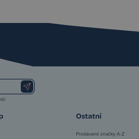
ajů
p
Ostatní
y
Prodávané značky A-Z