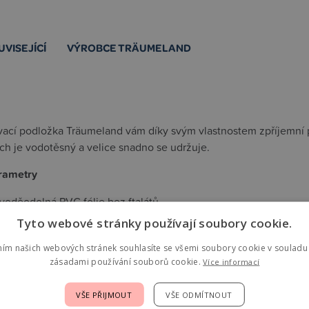
UVISEJÍCÍ
VÝROBCE TRÄUMELAND
vací podložka Träumeland vám díky svým vlastnostem zpříjemní
rch je vodotěsný a velice snadno se udržuje.
rametry
 voděodolná PVC fólie bez ftalátů
tabilní termo rouno
Tyto webové stránky používají soubory cookie.
: 50 x 70 cm
ním našich webových stránek souhlasíte se všemi soubory cookie v souladu 
zásadami používání souborů cookie.
Více informací
jící
VŠE PŘIJMOUT
VŠE ODMÍTNOUT