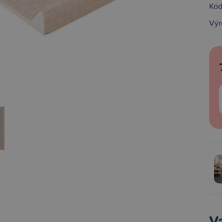
Kód
Výr
V