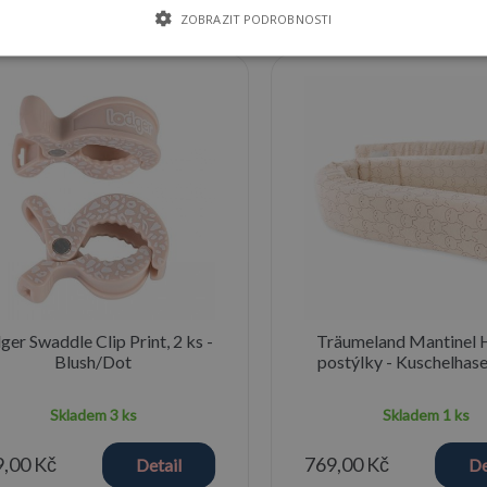
ZOBRAZIT PODROBNOSTI
st mode
ger Swaddle Clip Print, 2 ks -
Träumeland Mantinel 
Blush/Dot
postýlky - Kuschelhas
Skladem
3 ks
Skladem
1 ks
,00 Kč
769,00 Kč
Detail
De