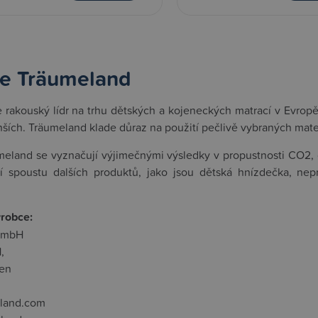
e Träumeland
 rakouský lídr na trhu dětských a kojeneckých matrací v Evropě.
ších. Träumeland klade důraz na použití pečlivě vybraných mat
eland se vyznačují výjimečnými výsledky v propustnosti CO2, c
zí spoustu dalších produktů, jako jsou dětská hnízdečka, ne
ýrobce:
GmbH
,
hen
land.com