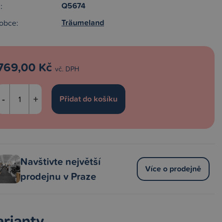
Q5674
:
Träumeland
obce:
769,00 Kč
vč. DPH
-
+
Navštivte největší
Více o prodejně
prodejnu v Praze
arianty