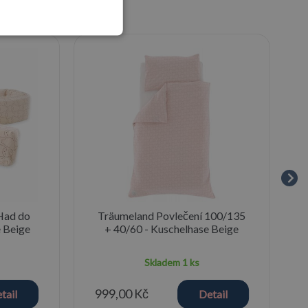
Had do
Träumeland Povlečení 100/135
e Beige
+ 40/60 - Kuschelhase Beige
Skladem
1 ks
999,00 Kč
tail
Detail