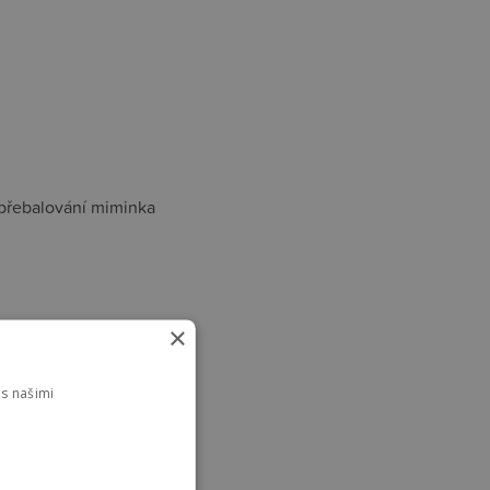
 přebalování miminka
×
s našimi