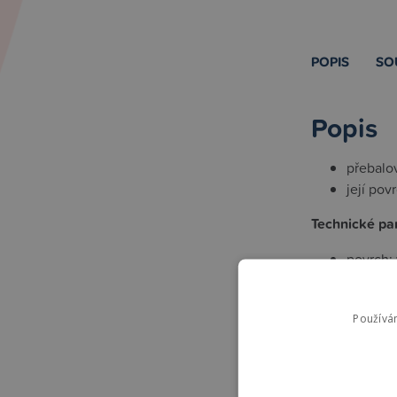
POPIS
SO
Popis
přebalo
její pov
Technické pa
povrch:
výplň: s
rozměry
Používá
Souvise