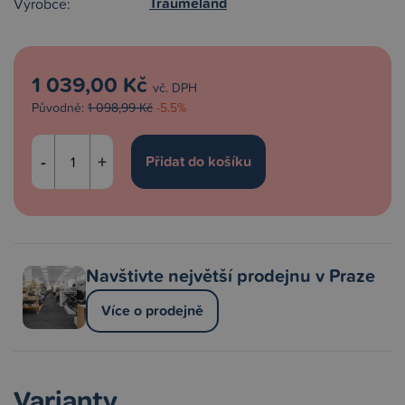
Träumeland
Výrobce:
1 039,00 Kč
vč. DPH
Původně:
1 098,99 Kč
-5.5%
-
+
Navštivte největší prodejnu v Praze
Více o prodejně
Varianty