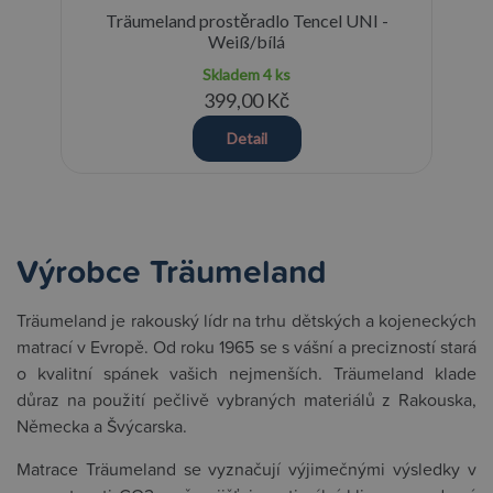
Träumeland prostěradlo Tencel UNI -
T
Weiß/bílá
Skladem
4 ks
399,00 Kč
Detail
Výrobce Träumeland
Träumeland je rakouský lídr na trhu dětských a kojeneckých
matrací v Evropě. Od roku 1965 se s vášní a precizností stará
o kvalitní spánek vašich nejmenších. Träumeland klade
důraz na použití pečlivě vybraných materiálů z Rakouska,
Německa a Švýcarska.
Matrace Träumeland se vyznačují výjimečnými výsledky v