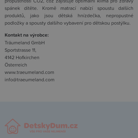
propustnosti CO2, což zajišťuje optimální klima pro zdravý
spánek dítěte. Kromě matrací nabízí spoustu dalších
produktů, jako jsou dětská hnízdečka, nepropustné
podložky a spousty dalšího vybavení pro dětskou postýlku.
Kontakt na výrobce:
Träumeland GmbH
Sportstrasse 11,
4142 Hofkirchen
Österreich
www.traeumeland.com
info@traeumeland.com