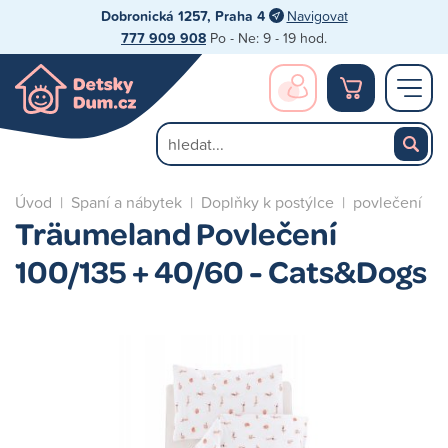
Dobronická 1257, Praha 4
Navigovat
777 909 908
Po - Ne: 9 - 19 hod.
Úvod
|
Spaní a nábytek
|
Doplňky k postýlce
|
povlečení
Träumeland Povlečení
100/135 + 40/60 - Cats&Dogs