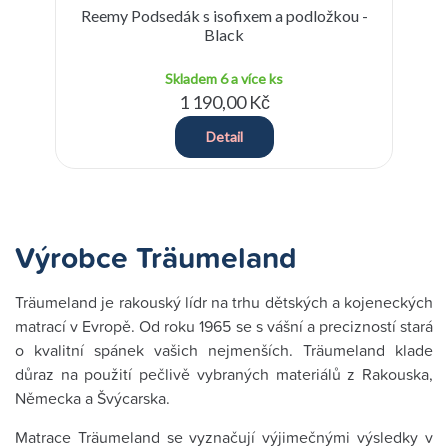
Reemy Podsedák s isofixem a podložkou -
cm
Black
Skladem
6 a více ks
1 190,00 Kč
Detail
Výrobce Träumeland
Träumeland je rakouský lídr na trhu dětských a kojeneckých
matrací v Evropě. Od roku 1965 se s vášní a precizností stará
o kvalitní spánek vašich nejmenších. Träumeland klade
důraz na použití pečlivě vybraných materiálů z Rakouska,
Německa a Švýcarska.
Matrace Träumeland se vyznačují výjimečnými výsledky v