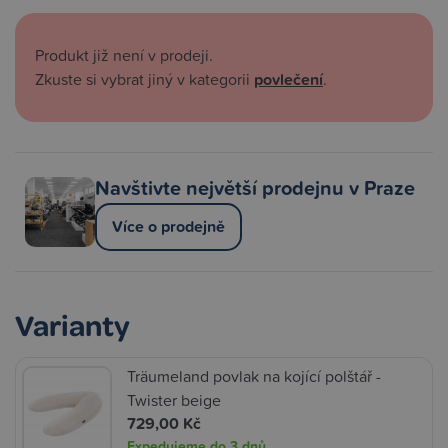
Produkt již není v prodeji.
Zkuste si vybrat jiný v kategorii
povlečení
.
Navštivte největší prodejnu v Praze
Více o prodejně
Varianty
Träumeland povlak na kojící polštář -
Twister beige
729,00 Kč
Expedujeme do 3 dnů