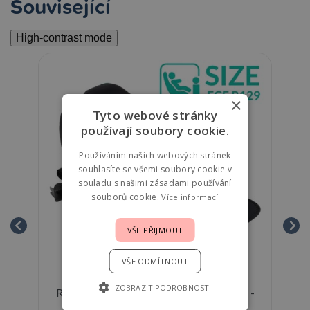
Související
High-contrast mode
×
Tyto webové stránky
používají soubory cookie.
Používáním našich webových stránek
souhlasíte se všemi soubory cookie v
souladu s našimi zásadami používání
souborů cookie.
Více informací
VŠE PŘIJMOUT
VŠE ODMÍTNOUT
ZOBRAZIT PODROBNOSTI
Reemy Podsedák s isofixem a podložkou -
cm
Black