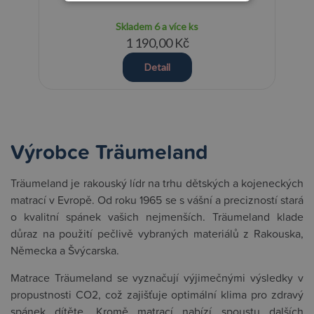
Skladem
6 a více ks
1 190,00 Kč
Detail
Výrobce Träumeland
Träumeland je rakouský lídr na trhu dětských a kojeneckých
matrací v Evropě. Od roku 1965 se s vášní a precizností stará
o kvalitní spánek vašich nejmenších. Träumeland klade
důraz na použití pečlivě vybraných materiálů z Rakouska,
Německa a Švýcarska.
Matrace Träumeland se vyznačují výjimečnými výsledky v
propustnosti CO2, což zajišťuje optimální klima pro zdravý
spánek dítěte. Kromě matrací nabízí spoustu dalších