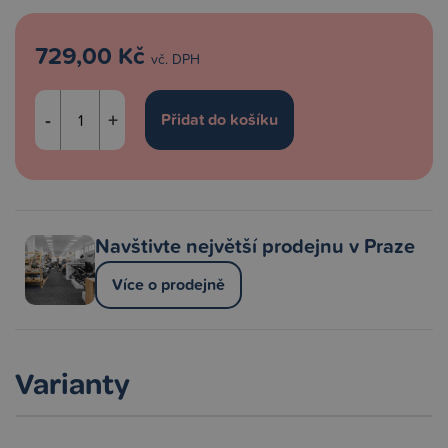
729,00 Kč
vč. DPH
-
+
Navštivte největší prodejnu v Praze
Více o prodejně
Varianty