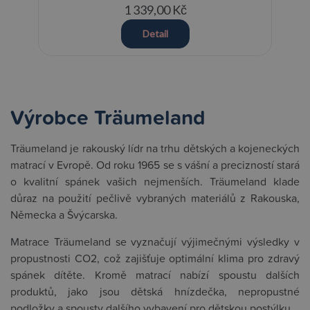
1 339,00 Kč
Detail
Výrobce Träumeland
Träumeland je rakouský lídr na trhu dětských a kojeneckých
matrací v Evropě. Od roku 1965 se s vášní a precizností stará
o kvalitní spánek vašich nejmenších. Träumeland klade
důraz na použití pečlivě vybraných materiálů z Rakouska,
Německa a Švýcarska.
Matrace Träumeland se vyznačují výjimečnými výsledky v
propustnosti CO2, což zajišťuje optimální klima pro zdravý
spánek dítěte. Kromě matrací nabízí spoustu dalších
produktů, jako jsou dětská hnízdečka, nepropustné
podložky a spousty dalšího vybavení pro dětskou postýlku.