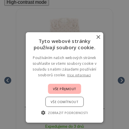
High-contrast mode
×
Tyto webové stránky
používají soubory cookie.
Používáním našich webových stránek
souhlasíte se všemi soubory cookie v
souladu s našimi zásadami používání
souborů cookie.
Více informací
VŠE PŘIJMOUT
VŠE ODMÍTNOUT
m -
Träumeland Vnější spací pytel Liebmich -
T
ZOBRAZIT PODROBNOSTI
Twister beige 80/86
Expedujeme do 3 dnů