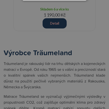
Skladem
6 a více ks
1 190,00 Kč
Detail
Výrobce Träumeland
Träumeland je rakouský lídr na trhu dětských a kojeneckých
matrací v Evropě. Od roku 1965 se s vášní a precizností stará
o kvalitní spánek vašich nejmenších. Träumeland klade
důraz na použití pečlivě vybraných materiálů z Rakouska,
Německa a Švýcarska.
Matrace Träumeland se vyznačují výjimečnými výsledky v
propustnosti CO2, což zajišťuje optimální klima pro zdravý
spánek dítěte. Kromě matrací nabízí spoustu dalších