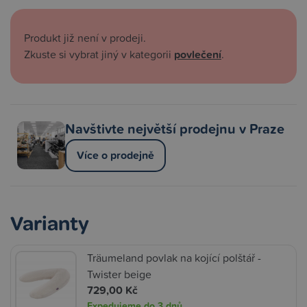
Produkt již není v prodeji.
Zkuste si vybrat jiný v kategorii
povlečení
.
Navštivte největší prodejnu v Praze
Více o prodejně
Varianty
Träumeland povlak na kojící polštář -
Twister beige
729,00 Kč
Expedujeme do 3 dnů