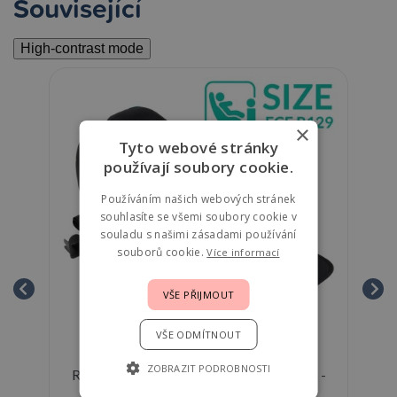
Související
High-contrast mode
×
Tyto webové stránky
používají soubory cookie.
Používáním našich webových stránek
souhlasíte se všemi soubory cookie v
souladu s našimi zásadami používání
souborů cookie.
Více informací
VŠE PŘIJMOUT
VŠE ODMÍTNOUT
ZOBRAZIT PODROBNOSTI
Reemy Podsedák s isofixem a podložkou -
cm
Black