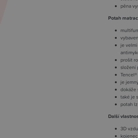
pěna vy
Potah matra
multifun
vybaven
je velmi
antimyk
prošit r
složení 
Tencel®
je jemný
dokáže 
také je
potah lz
Další vlastno
3D vzdu
kojeneck