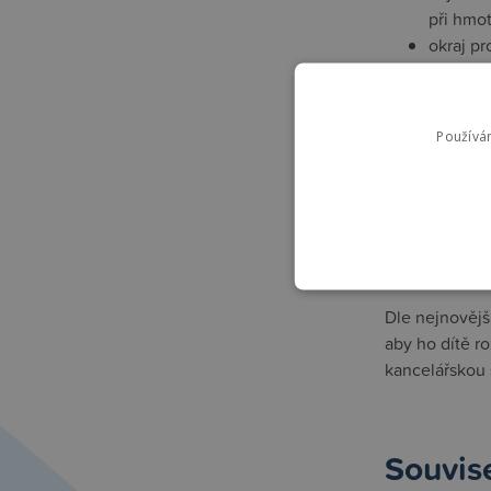
při hmot
okraj p
děliteln
odvětrá
vhodná 
Používá
certifik
lékařsk
rozměry
objemov
Upozornění
Dle nejnovějš
aby ho dítě r
kancelářskou 
Souvise