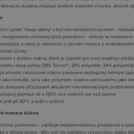
ráběná za studena zlepšuje bodově elastické chování, aktivně dý
ce
kční potah "sleep safety" s bočním ventilačním pruhem - nejlepš
 integrovanou ochranou proti promáčení - vlhkost se nedostane k
 prodyšný a navíc je obohacen o přírodní esence z levandulového
otické účinky
ounem z dutého vlákna, které je typické pro svou snadnou údržbu
potahu sleep safety (38% Tencel®, 28% polyester, 34% polyamid) 
 je přírodní celulózové vlákno získávané ekologicky šetrným zp
 jako hedvábí, silný jako polyester, snadno udržovatelný jako akry
se dokonale přizpůsobit aktuálním mikroklimatickým podmínká
 schopný pojmout až o 130% více vodních par než bavlna
e prát při 60°C a sušit v sušičce
sti matrace Airkiss
chové polstrování - zajišťuje nepřekonatelnou prodyšnost a vys
á a dětská strana - díky nim lze každému vývojovému stádiu dítě