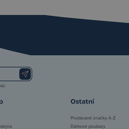
ajů
p
Ostatní
y
Prodávané značky A-Z
odejna
Dárkové poukazy