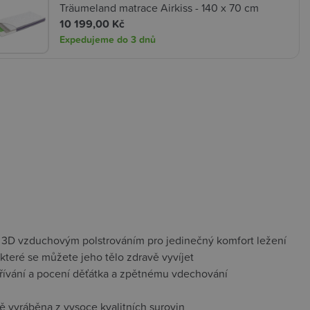
Träumeland matrace Airkiss - 140 x 70 cm
10 199,00 Kč
Expedujeme do 3 dnů
 s 3D vzduchovým polstrováním pro jedinečný komfort ležení
 které se můžete jeho tělo zdravě vyvíjet
hřívání a pocení děťátka a zpětnému vdechování
ně vyráběna z vysoce kvalitních surovin