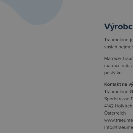
Výrobc
Träumeland je
vašich nejmen
Matrace Träum
matrací nabí
postýlku.
Kontakt na v
Träumeland 
Sportstrasse 11
4142 Hofkirc
Österreich
www.traeume
info@traeum