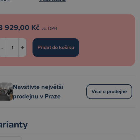
8 929,00 Kč
vč. DPH
-
+
Navštivte největší
Více o prodejně
prodejnu v Praze
arianty