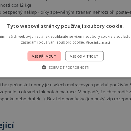
nosti cca 12 kg)
ro bezpečný nášlap - díky zpevněným stranám nehrozí při postave
ý potah
- při "noční nehodě" stačí vyprat jen znečištěnou polovi
Tyto webové stránky používají soubory cookie.
ní podél bočních stran matrace
pro alergiky
ním našich webových stránek souhlasíte se všemi soubory cookie v souladu 
át Öko-Tex
zásadami používání souborů cookie.
Více informací
y testováno
: 60 x 120 x 12 cm
VŠE PŘIJMOUT
VŠE ODMÍTNOUT
á hmotnost: 39 kg/m3
ZOBRAZIT PODROBNOSTI
í bezpečnostní normy je u všech matracových potahů používán S
ozepnulo a otevřelo tak potah matrace. V případě, že chce rodič
sponku nebo drátek…). Bez této pomůcky (jen prsty) zip rozepnout
jící