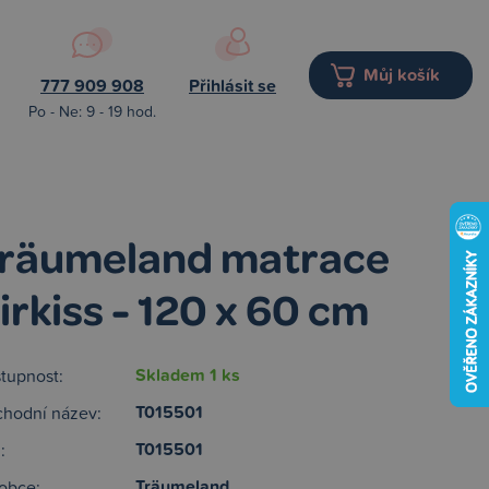
Můj košík
777 909 908
Přihlásit se
Po - Ne: 9 - 19 hod.
räumeland matrace
irkiss - 120 x 60 cm
Skladem 1 ks
tupnost:
T015501
hodní název:
T015501
:
Träumeland
obce: