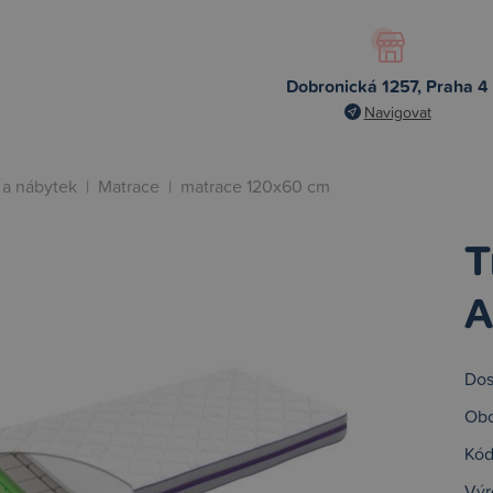
Dobronická 1257, Praha 4
Navigovat
 a nábytek
|
Matrace
|
matrace 120x60 cm
T
A
Dos
Obc
Kód
Výr