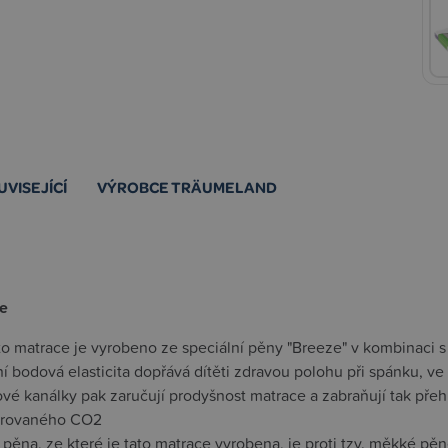
UVISEJÍCÍ
VÝROBCE TRÄUMELAND
e
éto matrace je vyrobeno ze speciální pěny "Breeze" v kombinaci
í bodová elasticita dopřává dítěti zdravou polohu při spánku, ve
vé kanálky pak zaručují prodyšnost matrace a zabraňují tak pře
trovaného CO2
pěna, ze které je tato matrace vyrobena, je proti tzv. měkké pě