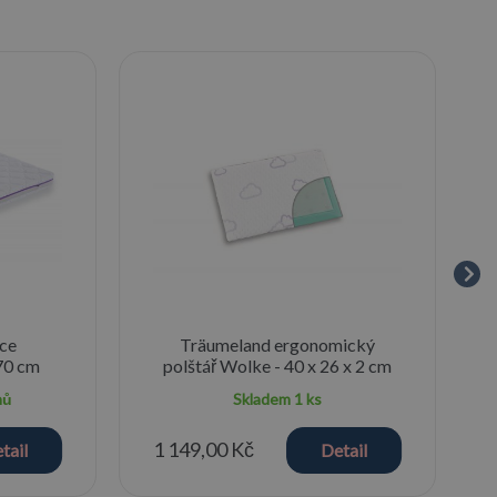
ce
Träumeland ergonomický
70 cm
polštář Wolke - 40 x 26 x 2 cm
nů
Skladem
1 ks
1 149,00 Kč
tail
Detail