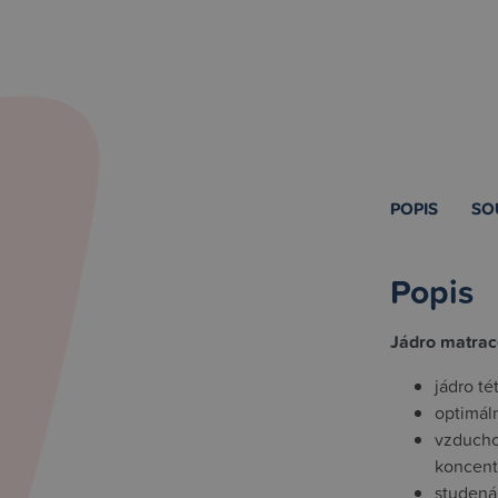
POPIS
SO
Popis
Jádro matrac
jádro t
optimáln
vzducho
koncen
studená 