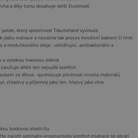
chá a díky tomu dosahuje delší životnosti
í potah, který společnost Träumeland vyvinula
 jádru matrace a nezačne tak proces množení bakterií či hnití
 a meduňkového oleje - uklidňující, antibakteriální a
 a vysokou tvarovou stálost
zaručuje dítěti ten nejvyšší komfort
ůsobem ze dřeva - sjednocuje přednosti mnoha materiálů
l, chladivý a příjemný jako len, hřejivý jako vlna
m
okou bodovou elasticitu
te zajistit optimální ergonomický komfort (matrace se obrátí