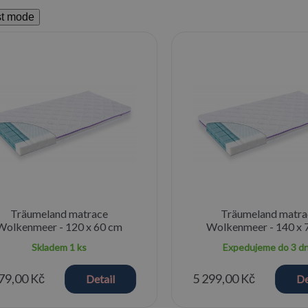
st mode
Träumeland matrace
Träumeland matra
Wolkenmeer - 120 x 60 cm
Wolkenmeer - 140 x 
Skladem
1 ks
Expedujeme do 3 d
79,00 Kč
5 299,00 Kč
Detail
De