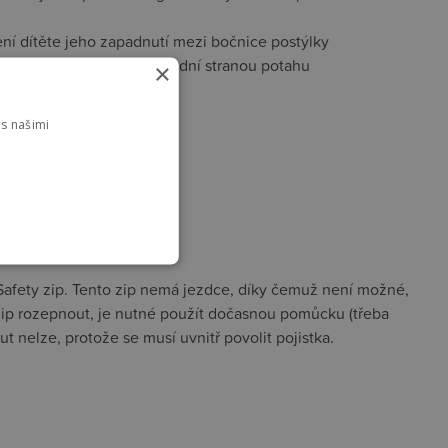
ní dítěte jeho zapadnutí mezi bočnice postýlky
nu potahu a tu nahradit spodní stranou potahu
×
s našimi
afety zip. Tento zip nemá jezdce, díky čemuž není možné,
 zip rozepnout, je nutné použít dočasnou pomůcku (třeba
 nelze, protože se musí uvnitř povolit pojistka.