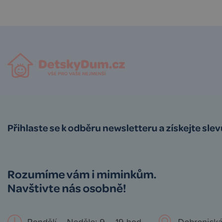
Přihlaste se k odběru newsletteru a získejte sle
Rozumíme vám i miminkům.
Navštivte nás osobně!
Pondělí – Neděle: 9 – 19 hod.
Dobronická