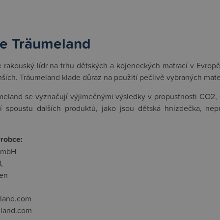
e Träumeland
 rakouský lídr na trhu dětských a kojeneckých matrací v Evropě.
ších. Träumeland klade důraz na použití pečlivě vybraných mat
eland se vyznačují výjimečnými výsledky v propustnosti CO2, c
zí spoustu dalších produktů, jako jsou dětská hnízdečka, ne
ýrobce:
GmbH
,
hen
land.com
eland.com