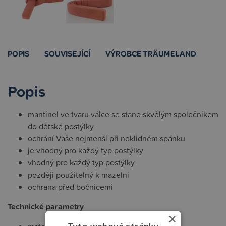
POPIS
SOUVISEJÍCÍ
VÝROBCE TRÄUMELAND
Popis
mantinel ve tvaru válce se stane skvělým společníkem
do dětské postýlky
ochrání Vaše nejmenší při neklidném spánku
je vhodný pro každý typ postýlky
vhodný pro každý typ postýlky
později použitelný k mazelní
ochrana před bočnicemi
Technické parametry
×