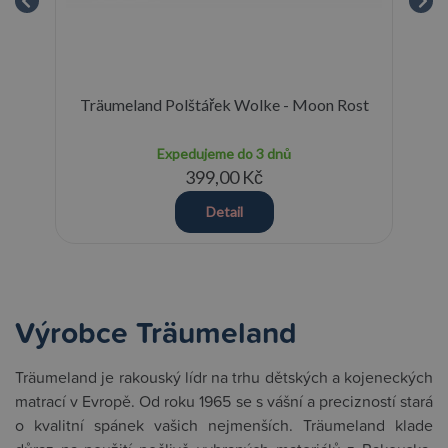
tář
Träumeland Polštářek Wolke - Moon Rost
Tr
Expedujeme do 3 dnů
399,00 Kč
Detail
Výrobce Träumeland
Träumeland je rakouský lídr na trhu dětských a kojeneckých
matrací v Evropě. Od roku 1965 se s vášní a precizností stará
o kvalitní spánek vašich nejmenších. Träumeland klade