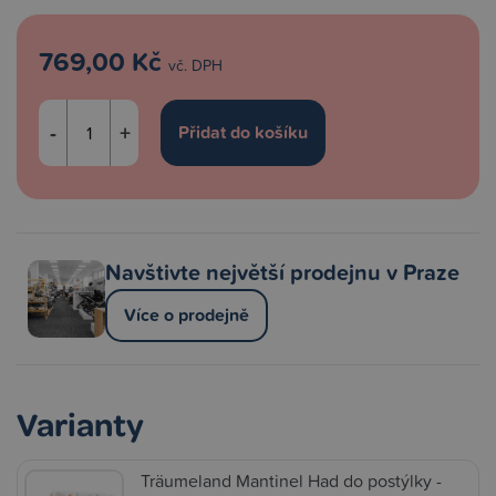
769,00 Kč
vč. DPH
-
+
Navštivte největší prodejnu v Praze
Více o prodejně
Varianty
Träumeland Mantinel Had do postýlky -