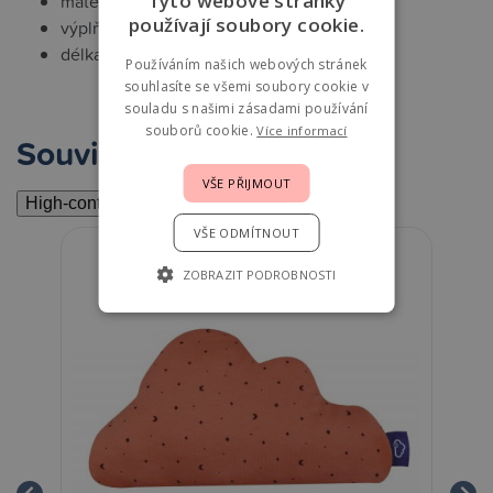
Tyto webové stránky
materiál povlaku: 100% bavlna
používají soubory cookie.
výplň: 100% polyester
délka: 200 cm
Používáním našich webových stránek
souhlasíte se všemi soubory cookie v
souladu s našimi zásadami používání
souborů cookie.
Více informací
Související
VŠE PŘIJMOUT
High-contrast mode
VŠE ODMÍTNOUT
ZOBRAZIT PODROBNOSTI