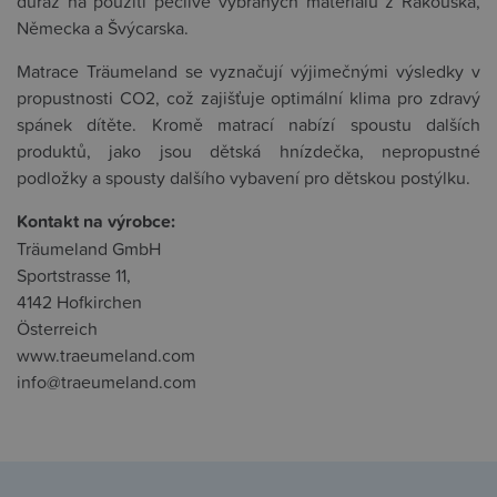
důraz na použití pečlivě vybraných materiálů z Rakouska,
Německa a Švýcarska.
Matrace Träumeland se vyznačují výjimečnými výsledky v
propustnosti CO2, což zajišťuje optimální klima pro zdravý
spánek dítěte. Kromě matrací nabízí spoustu dalších
produktů, jako jsou dětská hnízdečka, nepropustné
podložky a spousty dalšího vybavení pro dětskou postýlku.
Kontakt na výrobce:
Träumeland GmbH
Sportstrasse 11,
4142 Hofkirchen
Österreich
www.traeumeland.com
info@traeumeland.com