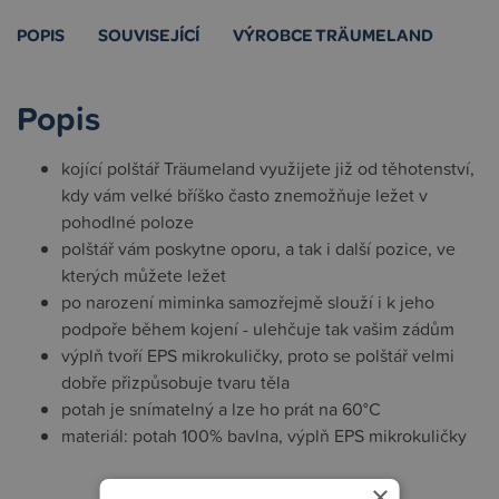
POPIS
SOUVISEJÍCÍ
VÝROBCE TRÄUMELAND
Popis
kojící polštář Träumeland využijete již od těhotenství,
kdy vám velké bříško často znemožňuje ležet v
pohodlné poloze
polštář vám poskytne oporu, a tak i další pozice, ve
kterých můžete ležet
po narození miminka samozřejmě slouží i k jeho
podpoře během kojení - ulehčuje tak vašim zádům
výplň tvoří EPS mikrokuličky, proto se polštář velmi
dobře přizpůsobuje tvaru těla
potah je snímatelný a lze ho prát na 60°C
materiál: potah 100% bavlna, výplň EPS mikrokuličky
×