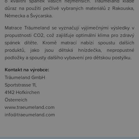
o kvalitní spánek vašich nejmenších. Träumeland klade
důraz na použití pečlivě vybraných materiálů z Rakouska,
Německa a Švýcarska.
Matrace Träumeland se vyznačují výjimečnými výsledky v
propustnosti CO2, což zajišťuje optimální klima pro zdravý
spánek dítěte. Kromě matrací nabízí spoustu dalších
produktů, jako jsou dětská hnízdečka, nepropustné
podložky a spousty dalšího vybavení pro dětskou postýlku.
Kontakt na výrobce:
Träumeland GmbH
Sportstrasse 11,
4142 Hofkirchen
Österreich
www.traeumeland.com
info@traeumeland.com