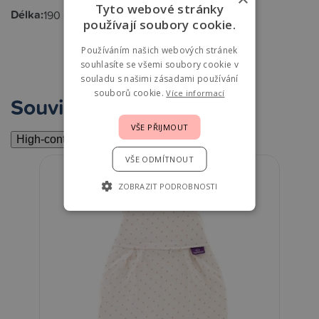
Tyto webové stránky
Délka:
190 cm
používají soubory cookie.
Používáním našich webových stránek
souhlasíte se všemi soubory cookie v
souladu s našimi zásadami používání
souborů cookie.
Více informací
Související
VŠE PŘIJMOUT
High-contrast mode
VŠE ODMÍTNOUT
ZOBRAZIT PODROBNOSTI