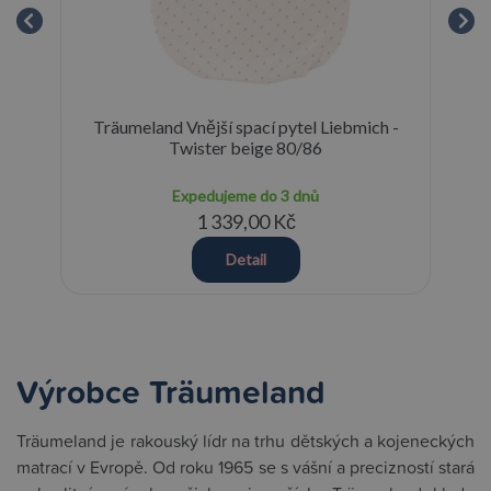
Träumeland Vnější spací pytel Liebmich -
T
Twister beige 80/86
Expedujeme do 3 dnů
1 339,00 Kč
Detail
Výrobce Träumeland
Träumeland je rakouský lídr na trhu dětských a kojeneckých
matrací v Evropě. Od roku 1965 se s vášní a precizností stará