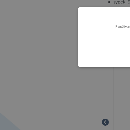
sypek: 
výplň: E
délka: 
Používá
Souvise
High-contra