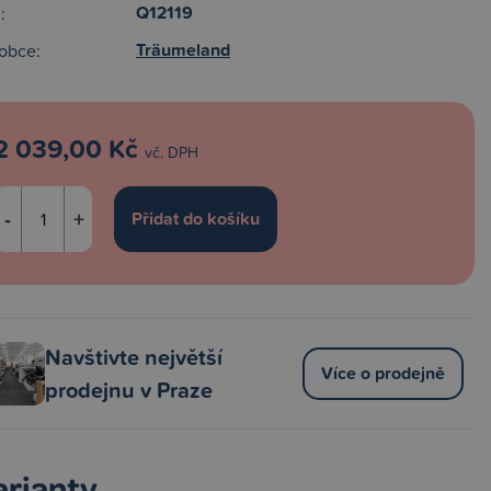
Q12119
:
Träumeland
obce:
2 039,00 Kč
vč. DPH
-
+
Navštivte největší
Více o prodejně
prodejnu v Praze
arianty