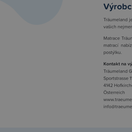
Výrobc
Träumeland je
vašich nejmen
Matrace Träum
matrací nabí
postýlku.
Kontakt na v
Träumeland 
Sportstrasse 11
4142 Hofkirc
Österreich
www.traeume
info@traeum