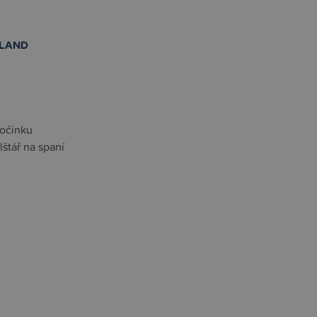
LAND
počinku
lštář na spaní