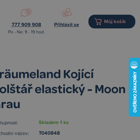
Můj košík
777 909 908
Přihlásit se
Po - Ne: 9 - 19 hod.
räumeland Kojící
olštář elastický - Moon
rau
Skladem 1 ks
tupnost:
T040848
hodní název: