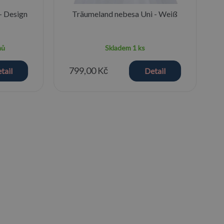
- Design
Träumeland nebesa Uni - Weiß
nů
Skladem
1 ks
799,00 Kč
tail
Detail