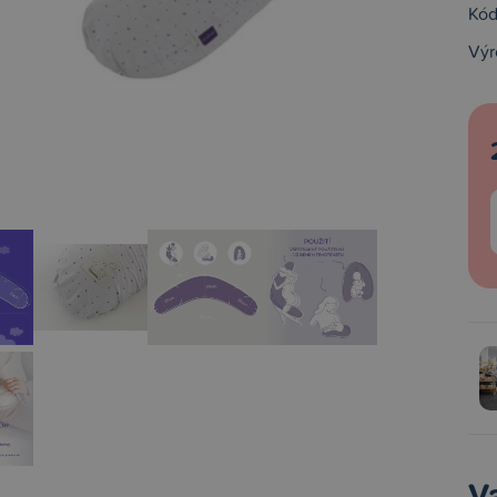
Kód
Výr
V