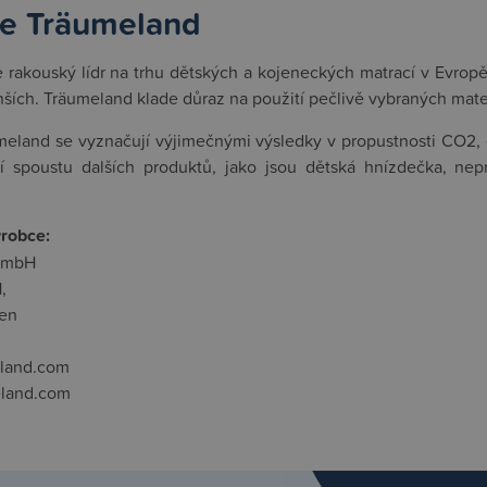
e Träumeland
 rakouský lídr na trhu dětských a kojeneckých matrací v Evropě.
ších. Träumeland klade důraz na použití pečlivě vybraných mat
eland se vyznačují výjimečnými výsledky v propustnosti CO2, c
zí spoustu dalších produktů, jako jsou dětská hnízdečka, ne
ýrobce:
GmbH
,
hen
land.com
eland.com