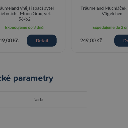
äumeland Vnější spací pytel
Träumeland Muchláček 
Liebmich - Moon Grau, vel.
Vögelchen
56/62
Expedujeme do 3 dnů
Expedujeme do 3 d
19,00 Kč
249,00 Kč
Detail
De
cké parametry
šedá