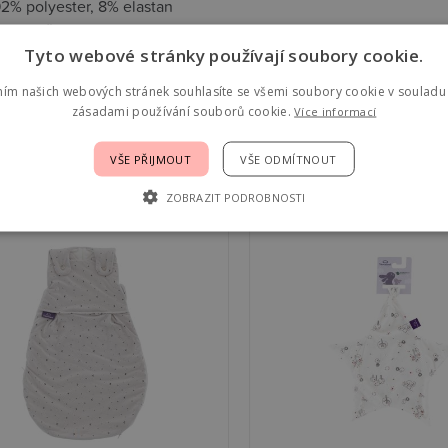
92% polyester, 8% elastan
PS kuličky
180 cm
Tyto webové stránky používají soubory cookie.
ním našich webových stránek souhlasíte se všemi soubory cookie v souladu 
zásadami používání souborů cookie.
Více informací
jící
VŠE PŘIJMOUT
VŠE ODMÍTNOUT
st mode
ZOBRAZIT PODROBNOSTI