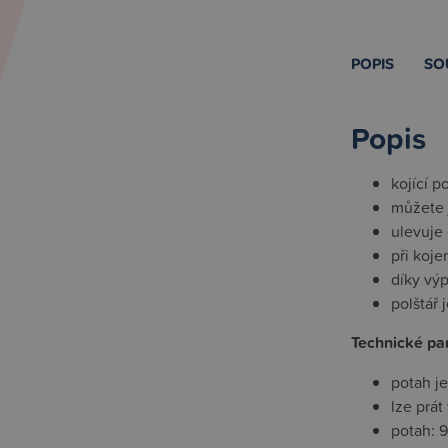
POPIS
SO
Popis
kojící p
můžete j
ulevuje 
při koje
díky výp
polštář 
Technické pa
potah j
lze prát
potah: 