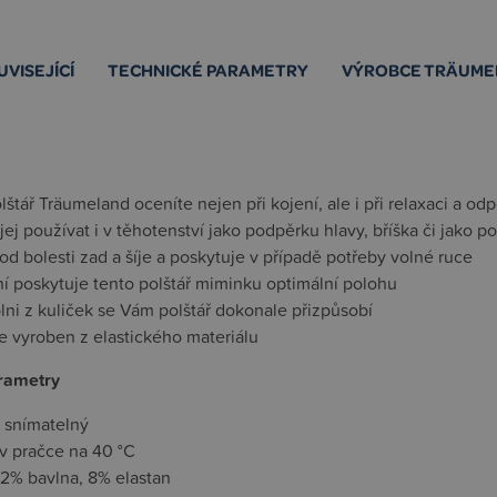
UVISEJÍCÍ
TECHNICKÉ PARAMETRY
VÝROBCE TRÄUME
olštář Träumeland oceníte nejen při kojení, ale i při relaxaci a od
ej používat i v těhotenství jako podpěrku hlavy, bříška či jako po
od bolesti zad a šíje a poskytuje v případě potřeby volné ruce
ní poskytuje tento polštář miminku optimální polohu
lni z kuliček se Vám polštář dokonale přizpůsobí
je vyroben z elastického materiálu
rametry
e snímatelný
 v pračce na 40 °C
92% bavlna, 8% elastan