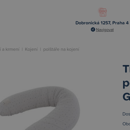
Dobronická 1257, Praha 4
Navigovat
í a krmení
|
Kojení
|
polštáře na kojení
T
p
G
Dos
Obc