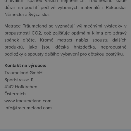
o kvalitní spánek vašich nejmenších. Träumeland klade
důraz na použití pečlivě vybraných materiálů z Rakouska,
Německa a Švýcarska.
Matrace Träumeland se vyznačují výjimečnými výsledky v
propustnosti CO2, což zajišťuje optimální klima pro zdravý
spánek dítěte. Kromě matrací nabízí spoustu dalších
produktů, jako jsou dětská hnízdečka, nepropustné
podložky a spousty dalšího vybavení pro dětskou postýlku.
Kontakt na výrobce:
Träumeland GmbH
Sportstrasse 11,
4142 Hofkirchen
Österreich
www.traeumeland.com
info@traeumeland.com