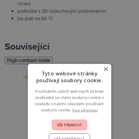
chrání
podložka s 3D vzduchovým polstrováním
lze prát na 60 °C
Související
High-contrast mode
×
Tyto webové stránky
používají soubory cookie.
Používáním našich webových stránek
souhlasíte se všemi soubory cookie v
souladu s našimi zásadami používání
souborů cookie.
Více informací
VŠE PŘIJMOUT
VŠE ODMÍTNOUT