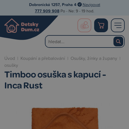
Dobronická 1257, Praha 4
Navigovat
777 909 908
Po - Ne: 9 - 19 hod.
Úvod
|
Koupání a přebalování
|
Osušky, žínky a župany
|
osušky
Timboo osuška s kapucí -
Inca Rust