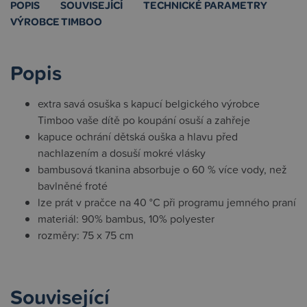
POPIS
SOUVISEJÍCÍ
TECHNICKÉ PARAMETRY
VÝROBCE TIMBOO
Popis
extra savá osuška s kapucí belgického výrobce
Timboo vaše dítě po koupání osuší a zahřeje
kapuce ochrání dětská ouška a hlavu před
nachlazením a dosuší mokré vlásky
bambusová tkanina absorbuje o 60 % více vody, než
bavlněné froté
lze prát v pračce na 40 °C při programu jemného praní
materiál: 90% bambus, 10% polyester
rozměry: 75 x 75 cm
Související