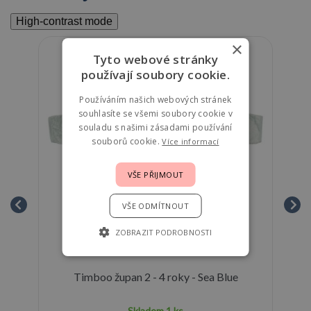
High-contrast mode
×
Tyto webové stránky
používají soubory cookie.
Používáním našich webových stránek
souhlasíte se všemi soubory cookie v
souladu s našimi zásadami používání
souborů cookie.
Více informací
VŠE PŘIJMOUT
VŠE ODMÍTNOUT
ZOBRAZIT PODROBNOSTI
ve
Timboo župan 2 - 4 roky - Sea Blue
Skladem
1 ks