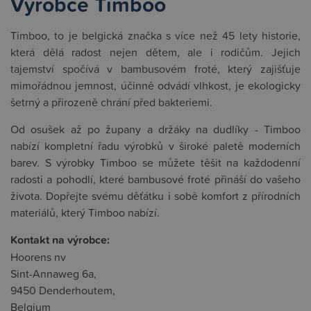
Výrobce Timboo
Timboo, to je belgická značka s více než 45 lety historie,
která dělá radost nejen dětem, ale i rodičům. Jejich
tajemství spočívá v bambusovém froté, který zajišťuje
mimořádnou jemnost, účinně odvádí vlhkost, je ekologicky
šetrný a přirozeně chrání před bakteriemi.
Od osušek až po župany a držáky na dudlíky - Timboo
nabízí kompletní řadu výrobků v široké paletě moderních
barev. S výrobky Timboo se můžete těšit na každodenní
radosti a pohodlí, které bambusové froté přináší do vašeho
života. Dopřejte svému děťátku i sobě komfort z přírodních
materiálů, který Timboo nabízí.
Kontakt na výrobce:
Hoorens nv
Sint-Annaweg 6a,
9450 Denderhoutem,
Belgium