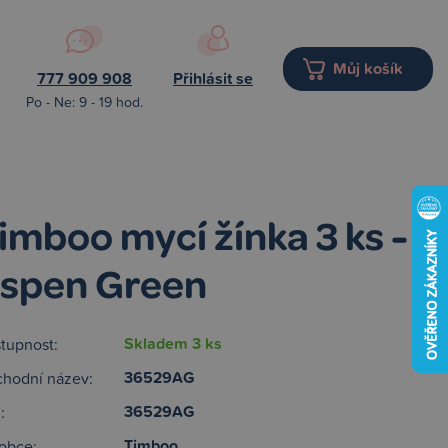
Můj košík
777 909 908
Přihlásit se
Po - Ne: 9 - 19 hod.
imboo mycí žínka 3 ks -
spen Green
Skladem 3 ks
tupnost:
36529AG
hodní název:
36529AG
:
Timboo
obce: