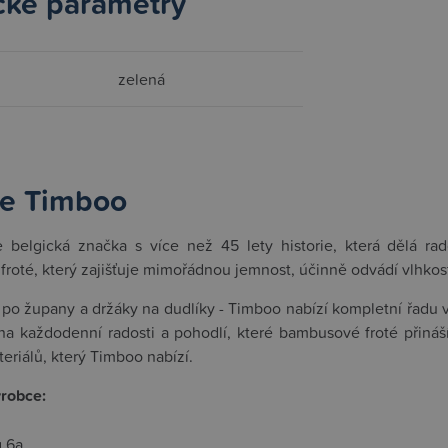
cké parametry
zelená
e Timboo
e belgická značka s více než 45 lety historie, která dělá rad
oté, který zajišťuje mimořádnou jemnost, účinně odvádí vlhkost,
po župany a držáky na dudlíky - Timboo nabízí kompletní řadu 
na každodenní radosti a pohodlí, které bambusové froté přináš
eriálů, který Timboo nabízí.
ýrobce:
 6a,