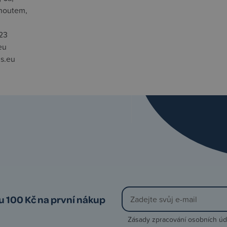
houtem,
23
eu
s.eu
vu 100 Kč na první nákup
Zásady zpracování osobních úd