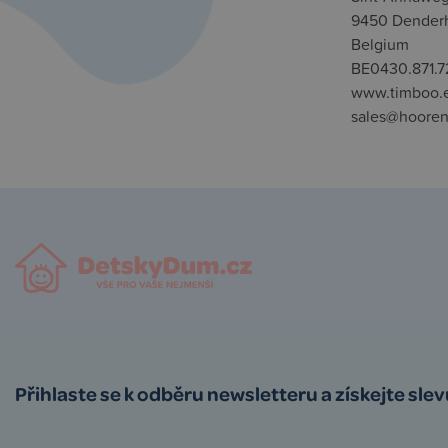
9450 Dender
Belgium
BE0430.871.7
www.timboo.
sales@hooren
Přihlaste se k odběru newsletteru a získejte sle