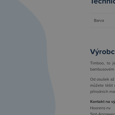
Techni
Barva
Výrobc
Timboo, to j
bambusovém fr
Od osušek až 
můžete těšit 
přírodních mat
Kontakt na v
Hoorens nv
Sint-Annaweg