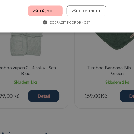
VŠE PŘIJMOUT
VŠE ODMÍTNOUT
ZOBRAZIT PODROBNOSTI
mboo župan 2 - 4 roky - Sea
Timboo Bandana Bib -
Blue
Green
Skladem
1 ks
Skladem
1 ks
99,00 Kč
159,00 Kč
Detail
De