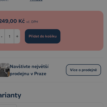
249,00 Kč
vč. DPH
-
+
Navštivte největší
Více o prodejně
prodejnu v Praze
arianty