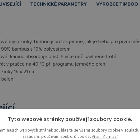
UVISEJÍCÍ
TECHNICKÉ PARAMETRY
VÝROBCE TIMBOO
vé mycí žínky Timboo jsou tak jemné, jak je třeba pro první mě
l 90% bambus s 10% polyesterem
vá tkanina absorbuje o 60 % více než bavlněné froté
prát v pračce na 40 °C při programu jemného praní
žínky 15 x 21 cm
 balení
jící
Tyto webové stránky používají soubory cookie.
st mode
ním našich webových stránek souhlasíte se všemi soubory cookie v souladu 
zásadami používání souborů cookie.
Více informací