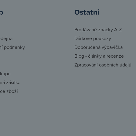
p
Ostatní
y
Prodávané značky A-Z
odejna
Dárkové poukazy
í podmínky
Doporučená výbavička
Blog - články a recenze
Zpracování osobních údajů
ákupu
á zásilka
ce zboží