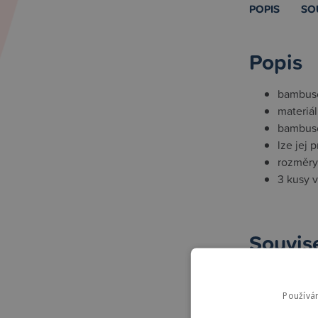
POPIS
SO
Popis
bambuso
materiá
bambuso
lze jej 
rozměry 
3 kusy v
Souvise
High-contra
Používá