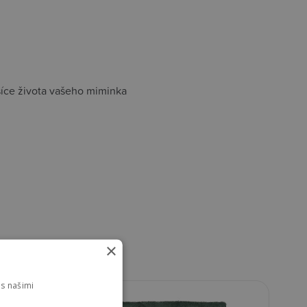
síce života vašeho miminka
×
s našimi