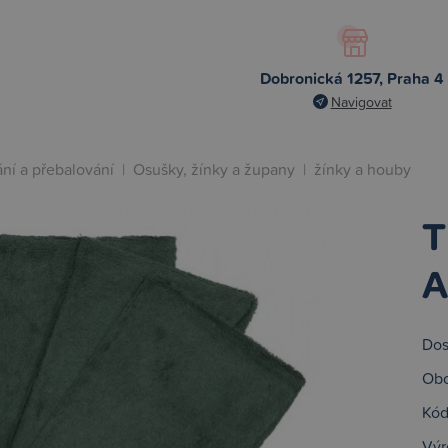
Dobronická 1257, Praha 4
Navigovat
ní a přebalování
|
Osušky, žínky a župany
|
žínky a houby
T
A
Dos
Obc
Kód
Výr