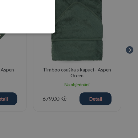
 Aspen
Timboo osuška s kapucí - Aspen
Green
Na objednání
679,00 Kč
tail
Detail