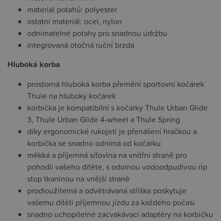
materiál potahů: polyester
ostatní materiál: ocel, nylon
odnímatelné potahy pro snadnou údržbu
integrovaná otočná ruční brzda
Hluboká korba
prostorná hluboká korba přemění sportovní kočárek
Thule na hluboký kočárek
korbička je kompatibilní s kočárky Thule Urban Glide
3, Thule Urban Glide 4-wheel a Thule Spring
díky ergonomické rukojeti je přenášení hračkou a
korbička se snadno odnímá od kočárku
měkká a příjemná síťovina na vnitřní straně pro
pohodlí vašeho dítěte, s odolnou vodoodpudivou rip
stop tkaninou na vnější straně
prodloužitelná a odvětrávaná stříška poskytuje
vašemu dítěti příjemnou jízdu za každého počasí
snadno uchopitelné zacvakávací adaptéry na korbičku