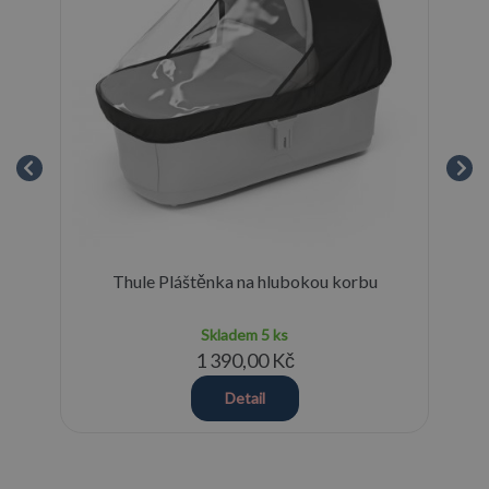
rbu
Thule Pláštěnka na hlubokou korbu
Thu
Skladem
5 ks
1 390,00 Kč
Detail