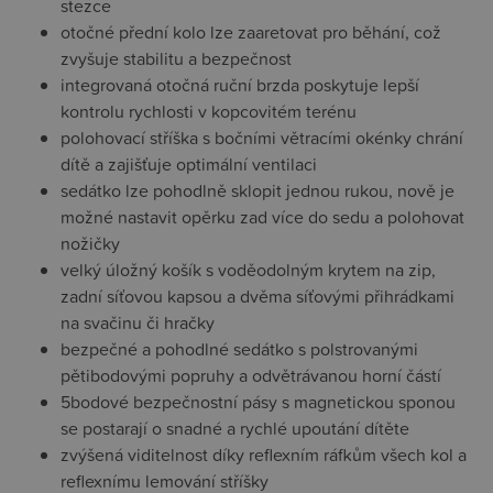
stezce
otočné přední kolo lze zaaretovat pro běhání, což
zvyšuje stabilitu a bezpečnost
integrovaná otočná ruční brzda poskytuje lepší
kontrolu rychlosti v kopcovitém terénu
polohovací stříška s bočními větracími okénky chrání
dítě a zajišťuje optimální ventilaci
sedátko lze pohodlně sklopit jednou rukou, nově je
možné nastavit opěrku zad více do sedu a polohovat
nožičky
velký úložný košík s voděodolným krytem na zip,
zadní síťovou kapsou a dvěma síťovými přihrádkami
na svačinu či hračky
bezpečné a pohodlné sedátko s polstrovanými
pětibodovými popruhy a odvětrávanou horní částí
5bodové bezpečnostní pásy s magnetickou sponou
se postarají o snadné a rychlé upoutání dítěte
zvýšená viditelnost díky reflexním ráfkům všech kol a
reflexnímu lemování stříšky