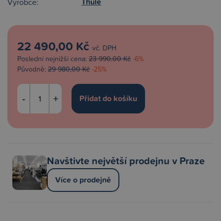
Thule
Výrobce:
22 490,00 Kč
vč. DPH
Poslední nejnižší cena:
23 990,00 Kč
-6%
Původně:
29 980,00 Kč
-25%
-
+
Navštivte největší prodejnu v Praze
Více o prodejně