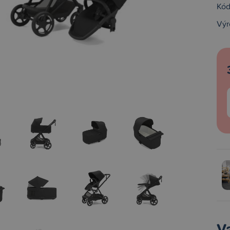
Kód
Výr
V