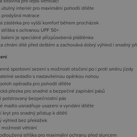
 síťovina pro lepší ventilaci
útulný interiér pro maximální pohodlí dítěte
 prodyšná matrace
á zástěrka pro vyšší komfort během procházek
 stříška s ochranou UPF 50+
 balení je speciálně přizpůsobená pláštěnka
ka chrání dítě před deštěm a zachovává dobrý výhled i snadný př
zení
nné sportovní sezení s možností otočení po i proti směru jízdy
atelné sedadlo s nastavitelnou opěrkou nohou
poloh opěradla pro pohodlí dítěte
cká přezka pro snadné a bezpečné zapínání pásů
 polstrovaný bezpečnostní pás
é madlo usnadňuje usazení a vyndání dítěte
í kryt pro snadný přístup k dítěti
ý výhled bez překážek
ní možnosti větrání
rodloužená stříška pro maximální ochranu před sluncem