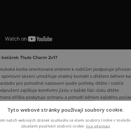
at kočárek Thule Charm 2v1?
hluboká korba orientovaná směrem k rodičům podporuje přirozený
 sportovní sezení umožňuje snadný kontakt s dítětem během k
sedadlo pro pohodlné nastavení podle potřeby dítěte i rodiče
dpružení zajišťuje komfortní jízdu v každé fázi růstu dítěte
ětraná stříška poskytuje ochranu a pohodlí během každého počas
ční ovládání usnadňuje skládání, přenášení i manipulaci s kočár
Tyto webové stránky používají soubory cookie.
ý úložný koš s nosností 15 kg nabízí dostatek místa pro každode
skládání do samostatně stojící polohy pro pohodlné uskladnění
ním našich webových stránek souhlasíte se všemi soubory cookie v souladu 
elná rukojeť v 6 pozicích pro pohodlné vedení kočárku
zásadami používání souborů cookie.
Více informací