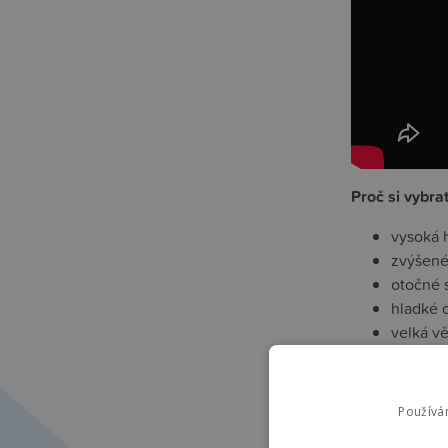
Proč si vybr
vysoká 
zvýšené
otočné 
hladké o
velká v
jednoru
prostorn
snadné 
Používá
nastavit