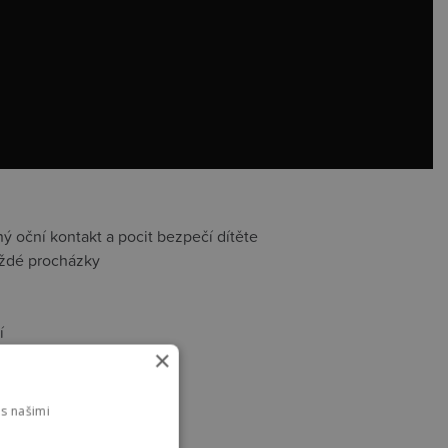
 oční kontakt a pocit bezpečí dítěte
aždé procházky
í
×
kem
nní potřeby
s našimi