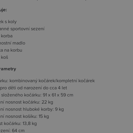
uje:
k s koly
anné sportovní sezení
 korba
ostní madlo
ka na korbu
 koš
rametry
árku: kombinovaný kočárek/kompletní kočárek
ro děti od narození do cca 4 let
 složeného kočárku: 91 x 61 x 59 cm
ní nosnost kočárku: 22 kg
ní nosnost hluboké korby: 9 kg
ní nosnost košíku: 15 kg
t kočárku: 13,8 kg
ezení: 64 cm