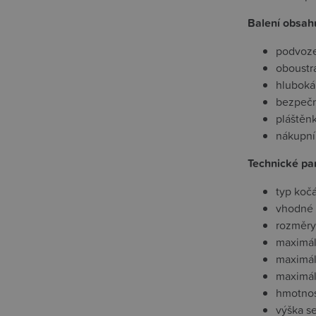
Balení obsah
podvoze
oboustr
hluboká
bezpečn
pláštěn
nákupní
Technické pa
typ koč
vhodné p
rozměry
maximál
maximál
maximál
hmotnos
výška s