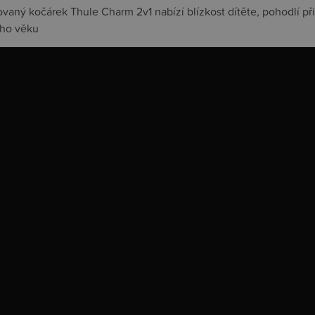
vaný kočárek Thule Charm 2v1 nabízí blízkost dítěte, pohodlí p
ího věku