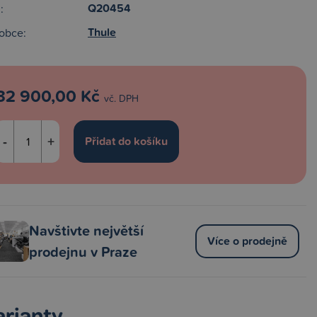
Q20454
:
Thule
obce:
32 900,00 Kč
vč. DPH
-
+
Navštivte největší
Více o prodejně
prodejnu v Praze
arianty