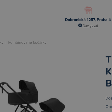
Dobronická 1257, Praha 4
Navigovat
ky
|
kombinované kočárky
T
K
B
Dos
Obc