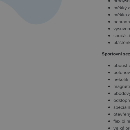
prodyšná
měkký a 
měkká a
ochrann
výsuvná
součástí
pláštěn
Sportovní se
oboustra
polohov
několik 
magneti
5bodový
odklopn
speciáln
otevřen
flexibil
velká p