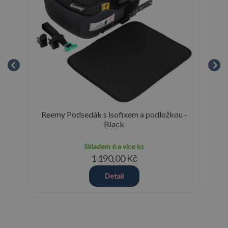
Reemy Podsedák s isofixem a podložkou -
cm
Black
Skladem
6 a více ks
1 190,00 Kč
Detail