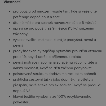
Vlastnosti
pro použití od narození všude tam, kde si vaše dítě
potřebuje odpočinout a spát
útulné místo pro spánek novorozenců do 6 měsíců
upraví se pro použití až 9 měsíců (15 kg) snížením
základny
vysoce kvalitní matrace, která je prodyšná, rovná a
pevná
prodyšné tkaniny zajišťují optimální proudění vzduchu
pro dítě, aby si udrželo příjemnou teplotu
pevná matrace napomáhá zdravému vývoji dítěte a
nabízí odolnost, když se děti začnou pohybovat
polstrovaná struktura dodává matraci extra pohodlí
praktická cestovní taška jako doplněk na výlety a
přespání, skvělá také pro skladování, když se produkt
nepoužívá
hlavní textilie vyrobena ze 100% recyklovaného
polyesteru