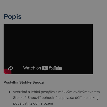
Popis
Postýlka Stokke Snoozi
vzdušná a lehká postýlka s měkkým oválným tvarem
Stokke® Snoozi™ pohodlně uspí vaše děťátko a lze ji
používat již od narození