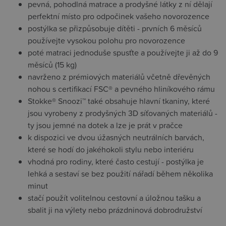
pevná, pohodlná matrace a prodyšné látky z ní dělají
perfektní místo pro odpočinek vašeho novorozence
postýlka se přizpůsobuje dítěti - prvních 6 měsíců
používejte vysokou polohu pro novorozence
poté matraci jednoduše spusťte a používejte ji až do 9
měsíců (15 kg)
navrženo z prémiových materiálů včetně dřevěných
nohou s certifikací FSC® a pevného hliníkového rámu
Stokke® Snoozi™ také obsahuje hlavní tkaniny, které
jsou vyrobeny z prodyšných 3D síťovaných materiálů -
ty jsou jemné na dotek a lze je prát v pračce
k dispozici ve dvou úžasných neutrálních barvách,
které se hodí do jakéhokoli stylu nebo interiéru
vhodná pro rodiny, které často cestují - postýlka je
lehká a sestaví se bez použití nářadí během několika
minut
stačí použít volitelnou cestovní a úložnou tašku a
sbalit ji na výlety nebo prázdninová dobrodružství