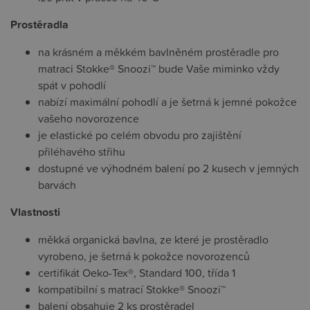
Prostěradla
na krásném a měkkém bavlněném prostěradle pro
matraci Stokke® Snoozi™ bude Vaše miminko vždy
spát v pohodlí
nabízí maximální pohodlí a je šetrná k jemné pokožce
vašeho novorozence
je elastické po celém obvodu pro zajištění
přiléhavého střihu
dostupné ve výhodném balení po 2 kusech v jemných
barvách
Vlastnosti
měkká organická bavlna, ze které je prostěradlo
vyrobeno, je šetrná k pokožce novorozenců
certifikát Oeko-Tex®, Standard 100, třída 1
kompatibilní s matrací Stokke® Snoozi™
balení obsahuje 2 ks prostěradel