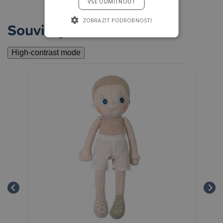
VŠE ODMÍTNOUT
ZOBRAZIT PODROBNOSTI
Související
High-contrast mode