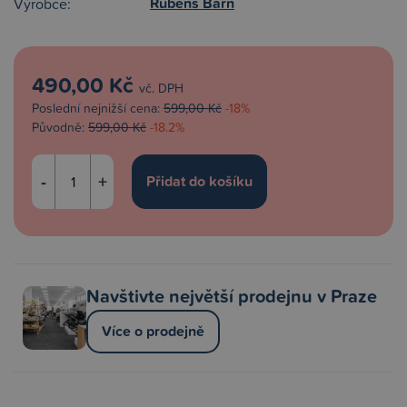
Rubens Barn
Výrobce:
490,00 Kč
vč. DPH
Poslední nejnižší cena:
599,00 Kč
-18%
Původně:
599,00 Kč
-18.2%
-
+
Navštivte největší prodejnu v Praze
Více o prodejně