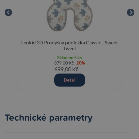
rry
Leokid 3D Prodyšná podložka Classic - Sweet
Ro
Tweet
Skladem
5 ks
879,00 Kč
-20%
699,00 Kč
Detail
Technické parametry