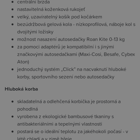
centrální brzda
nastavitelná koženková rukojeť
velký, uzavíratelný košík pod kočárkem
bezúdržbová gelová kola - nízkoprofilová, náboje kol s
dvojitými ložisky
možnost nasazení autosedačky Roan Kite 0-13 kg
za pomoci adaptérů je kompatibilní i s jinými
značkovými autosedačkami (Maxi-Cosi, Besafe, Cybex
Aton)
jednoduchý systém „Click” na nacvaknutí hluboké
korby, sportovního sezení nebo autosedačky
Hluboká korba
skladatelná a odlehčená korbička je prostorná a
pohodlná
vyrobena z ekologické bambusové tkaniny s
antibakteriálními a tepelnými vlastnosti
postará se o ideální teplotu za jakéhokoli počasí - v
létě chladí a v zimě hřeje